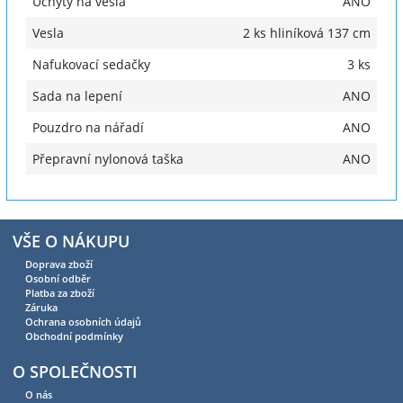
Úchyty na vesla
ANO
Vesla
2 ks hliníková 137 cm
Nafukovací sedačky
3 ks
Sada na lepení
ANO
Pouzdro na nářadí
ANO
Přepravní nylonová taška
ANO
VŠE O NÁKUPU
Doprava zboží
Osobní odběr
Platba za zboží
Záruka
Ochrana osobních údajů
Obchodní podmínky
O SPOLEČNOSTI
O nás