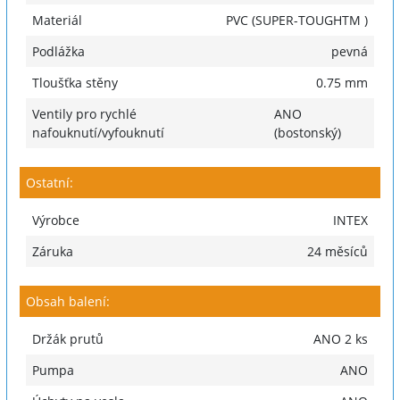
Materiál
PVC (SUPER-TOUGHTM )
Podlážka
pevná
Tloušťka stěny
0.75 mm
Ventily pro rychlé
ANO
nafouknutí/vyfouknutí
(bostonský)
Ostatní:
Výrobce
INTEX
Záruka
24 měsíců
Obsah balení:
Držák prutů
ANO 2 ks
Pumpa
ANO