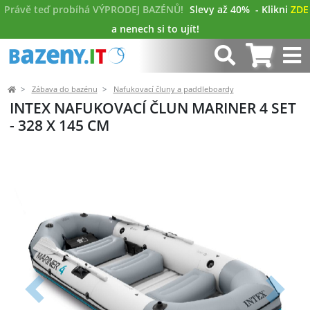
Právě teď probíhá VÝPRODEJ BAZÉNŮ!
Slevy až 40%
- Klikni
ZDE
a nenech si to ujít!
Zábava do bazénu
Nafukovací čluny a paddleboardy
INTEX NAFUKOVACÍ ČLUN MARINER 4 SET
- 328 X 145 CM
Předchozí
Další