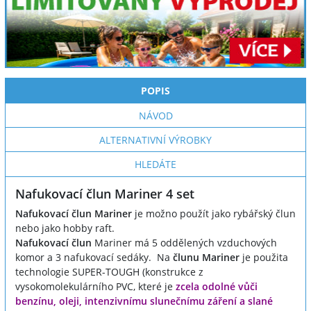
POPIS
NÁVOD
ALTERNATIVNÍ VÝROBKY
HLEDÁTE
Nafukovací člun Mariner 4 set
Nafukovací člun Mariner
je možno použít jako rybářský člun
nebo jako hobby raft.
Nafukovací člun
Mariner
má 5 oddělených vzduchových
komor a 3 nafukovací sedáky. Na
člunu Mariner
je použita
technologie SUPER-TOUGH (konstrukce z
vysokomolekulárního PVC, které je
zcela odolné vůči
benzínu, oleji, intenzivnímu slunečnímu záření a slané