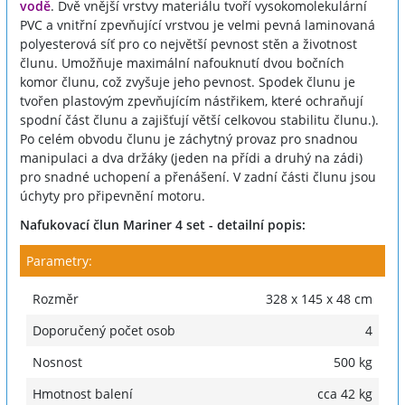
vodě
. Dvě vnější vrstvy materiálu tvoří vysokomolekulární
PVC a vnitřní zpevňující vrstvou je velmi pevná laminovaná
polyesterová síť pro co největší pevnost stěn a životnost
člunu. Umožňuje maximální nafouknutí dvou bočních
komor člunu, což zvyšuje jeho pevnost. Spodek člunu je
tvořen plastovým zpevňujícím nástřikem, které ochraňují
spodní část člunu a zajišťují větší celkovou stabilitu člunu.).
Po celém obvodu člunu je záchytný provaz pro snadnou
manipulaci a dva držáky (jeden na přídi a druhý na zádi)
pro snadné uchopení a přenášení. V zadní části člunu jsou
úchyty pro připevnění motoru.
Nafukovací člun Mariner 4 set - detailní popis:
Parametry:
Rozměr
328 x 145 x 48 cm
Doporučený počet osob
4
Nosnost
500 kg
Hmotnost balení
cca 42 kg