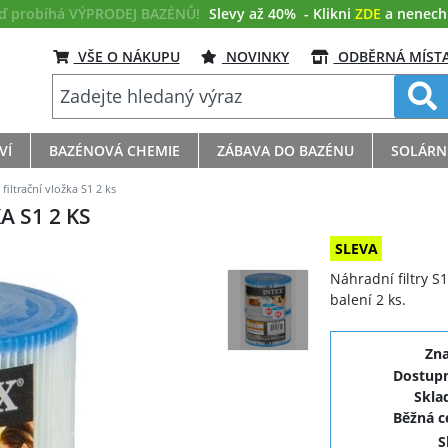
eď probíhá VÝPRODEJ BAZÉNŮ!
Slevy až 40%
- Klikni
ZDE
a nenech s
VŠE O NÁKUPU
NOVINKY
ODBĚRNÁ MÍST
VÍ
BAZÉNOVÁ CHEMIE
ZÁBAVA DO BAZÉNU
SOLÁRN
filtrační vložka S1 2 ks
 S1 2 KS
SLEVA
Náhradní filtry S
balení 2 ks.
Zn
Dostupn
Skla
Běžná 
S