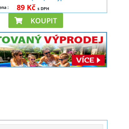
89 Kč
cena
:
s DPH
KOUPIT