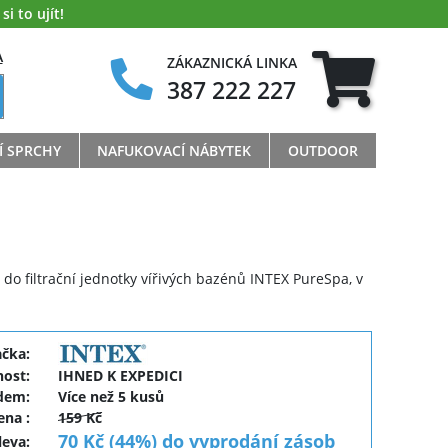
i to ujít!
A
ZÁKAZNICKÁ LINKA
387 222 227
Í SPRCHY
NAFUKOVACÍ NÁBYTEK
OUTDOOR
1 do filtrační jednotky vířivých bazénů INTEX PureSpa, v
ačka:
ost:
IHNED K EXPEDICI
dem:
Více než 5 kusů
cena
:
159 Kč
70 Kč (44%) do vyprodání zásob
leva
: