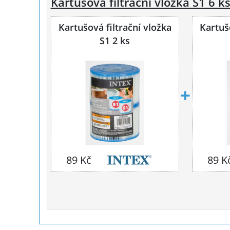
Kartušová filtrační vložka S1 6 k
Kartušová filtrační vložka
Kartušo
S1 2 ks
89 Kč
89 K