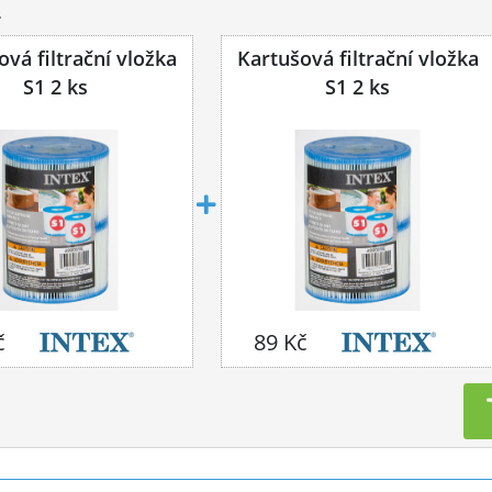
s
vá filtrační vložka
Kartušová filtrační vložka
S1 2 ks
S1 2 ks
č
89 Kč