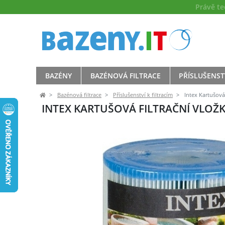
Právě t
BAZÉNY
BAZÉNOVÁ FILTRACE
PŘÍSLUŠENST
Bazénová filtrace
Příslušenství k filtracím
Intex Kartušová 
INTEX KARTUŠOVÁ FILTRAČNÍ VLOŽKA