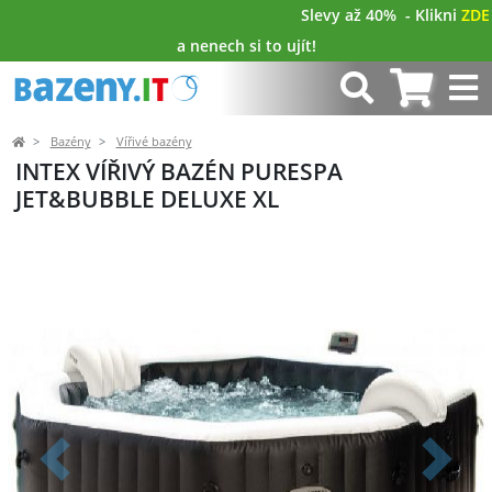
Právě teď probíhá VÝPRODEJ BAZÉNŮ!
Slevy až 40%
- Klikni
ZDE
a nenech si to ujít!
Bazény
Vířivé bazény
INTEX VÍŘIVÝ BAZÉN PURESPA
JET&BUBBLE DELUXE XL
Předchozí
Další