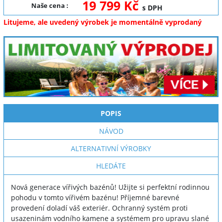
19 799 Kč
Naše cena
:
s DPH
Litujeme, ale uvedený výrobek je momentálně vyprodaný
POPIS
NÁVOD
ALTERNATIVNÍ VÝROBKY
HLEDÁTE
Nová generace vířivých bazénů! Užijte si perfektní rodinnou
pohodu v tomto vířivém bazénu! Příjemné barevné
provedení doladí váš exteriér. Ochranný systém proti
usazeninám vodního kamene a systémem pro upravu slané