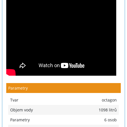
Parametry
Tvar
octagon
Objem vody
1098 litrů
Parametry
6 osob