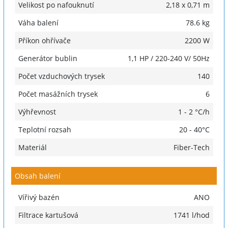
Velikost po nafouknutí
2,18 x 0,71 m
Váha balení
78.6 kg
Příkon ohřívače
2200 W
Generátor bublin
1,1 HP / 220-240 V/ 50Hz
Počet vzduchových trysek
140
Počet masážních trysek
6
Výhřevnost
1 - 2 °C/h
Teplotní rozsah
20 - 40°C
Materiál
Fiber-Tech
Obsah balení
Vířivý bazén
ANO
Filtrace kartušová
1741 l/hod