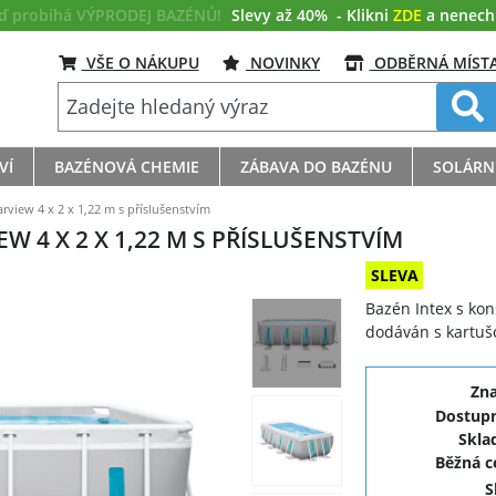
eď probíhá VÝPRODEJ BAZÉNŮ!
Slevy až 40%
- Klikni
ZDE
a nenech s
VŠE O NÁKUPU
NOVINKY
ODBĚRNÁ MÍST
VÍ
BAZÉNOVÁ CHEMIE
ZÁBAVA DO BAZÉNU
SOLÁRN
rview 4 x 2 x 1,22 m s příslušenstvím
W 4 X 2 X 1,22 M S PŘÍSLUŠENSTVÍM
SLEVA
Bazén Intex s kon
dodáván s kartušo
Zn
Dostupn
Skla
Běžná 
S