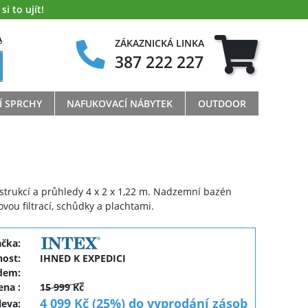
i to ujít!
A
ZÁKAZNICKÁ LINKA
387 222 227
Í SPRCHY
NAFUKOVACÍ NÁBYTEK
OUTDOOR
strukcí a průhledy 4 x 2 x 1,22 m. Nadzemní bazén
vou filtrací, schůdky a plachtami.
ačka:
ost:
IHNED K EXPEDICI
dem:
cena
:
15 999 Kč
4 099 Kč (25%) do vyprodání zásob
leva
: