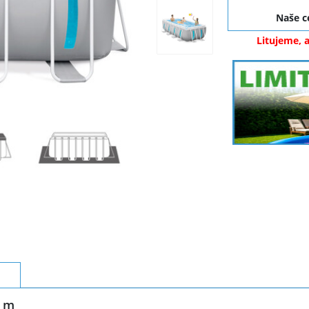
Naše 
Litujeme, 
2 m