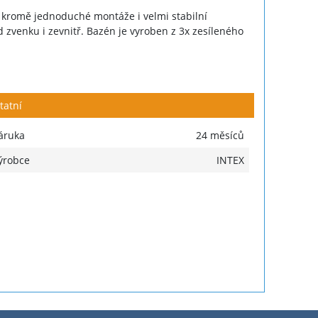
kromě jednoduché montáže i velmi stabilní
 zvenku i zevnitř. Bazén je vyroben z 3x zesíleného
tatní
áruka
24 měsíců
ýrobce
INTEX