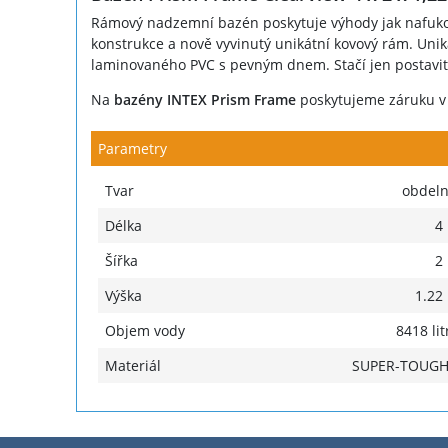
Rámový nadzemní bazén poskytuje výhody jak nafukov
konstrukce a nově vyvinutý unikátní kovový rám. Unik
laminovaného PVC s pevným dnem. Stačí jen postavit 
Na
bazény INTEX Prism Frame
poskytujeme záruku v 
Parametry
Tvar
obdeln
Délka
4
Šířka
2
Výška
1.22
Objem vody
8418 lit
Materiál
SUPER-TOUG