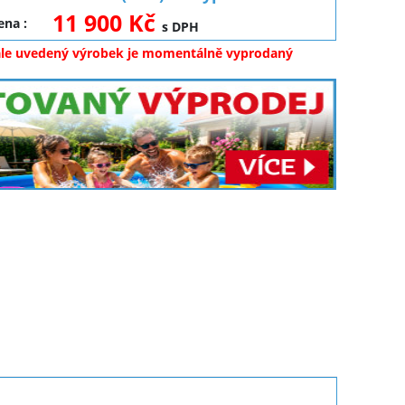
11 900 Kč
cena
:
s DPH
ale uvedený výrobek je momentálně vyprodaný