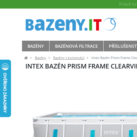
Právě t
BAZÉNY
BAZÉNOVÁ FILTRACE
PŘÍSLUŠENST
Bazény
Bazény s konstrukcí
Intex Bazén Prism Frame Clea
INTEX BAZÉN PRISM FRAME CLEARVIE