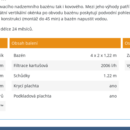
acího nadzemního bazénu tak i kovového. Mezi jeho výhody patří 
átní vertikální okénka po obvodu bazénu poskytují podvodní pohled
konstrukci (montáž do 45 min) a bazén napustit vodou.
délce 24 měsíců.
Obsah balení
Os
ík
Bazén
4 x 2 x 1,22 m
Z
 m
Filtrace kartušová
2006 l/h
V
 m
Schůdky
1.22 m
 m
Krycí plachta
ano
rů
Podkladová plachta
ano
H™