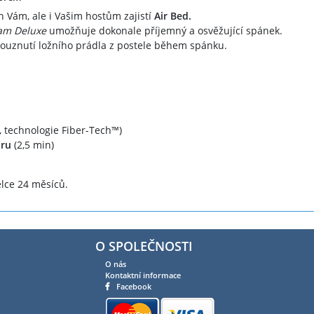
n Vám, ale i Vašim hostům zajistí
Air Bed.
am Deluxe
umožňuje dokonale příjemný a osvěžující spánek.
louznutí ložního prádla z postele během spánku.
 technologie Fiber-Tech™)
ru
(2,5 min)
lce 24 měsíců.
O SPOLEČNOSTI
O nás
Kontaktní informace
Facebook