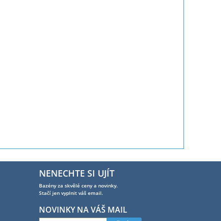
NENECHTE SI UJÍT
Bazény za skvělé ceny a novinky.
Stačí jen vyplnit váš email.
NOVINKY NA VÁŠ MAIL