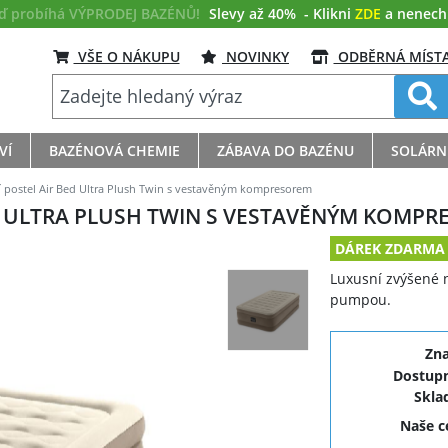
eď probíhá VÝPRODEJ BAZÉNŮ!
Slevy až 40%
- Klikni
ZDE
a nenech s
VŠE O NÁKUPU
NOVINKY
ODBĚRNÁ MÍST
VÍ
BAZÉNOVÁ CHEMIE
ZÁBAVA DO BAZÉNU
SOLÁRN
 postel Air Bed Ultra Plush Twin s vestavěným kompresorem
D ULTRA PLUSH TWIN S VESTAVĚNÝM KOMP
DÁREK ZDARMA
Luxusní zvýšené 
pumpou.
Zn
Dostupn
Skla
Naše 