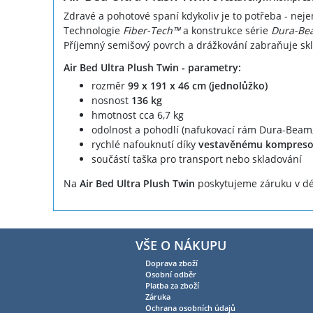
Zdravé a pohotové spaní kdykoliv je to potřeba - neje
Technologie
Fiber-Tech™
a konstrukce série
Dura-Be
Příjemný semišový povrch a drážkování zabraňuje sk
Air Bed Ultra Plush Twin - parametry:
rozměr
99 x 191 x 46
cm (jednolůžko)
nosnost
136 kg
hmotnost cca 6,7 kg
odolnost a pohodlí (nafukovací rám Dura-Beam,
rychlé nafouknutí díky
vestavěnému kompreso
součástí taška pro transport nebo skladování
Na
Air Bed Ultra Plush Twin
poskytujeme záruku v dé
VŠE O NÁKUPU
Doprava zboží
Osobní odběr
Platba za zboží
Záruka
Ochrana osobních údajů