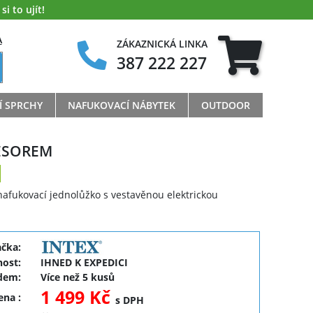
i to ujít!
A
ZÁKAZNICKÁ LINKA
387 222 227
Í SPRCHY
NAFUKOVACÍ NÁBYTEK
OUTDOOR
RESOREM
nafukovací jednolůžko s vestavěnou elektrickou
ačka:
ost:
IHNED K EXPEDICI
dem:
Více než 5 kusů
1 499 Kč
cena
:
s DPH