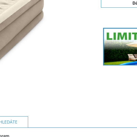
D
HLEDÁTE
sorem