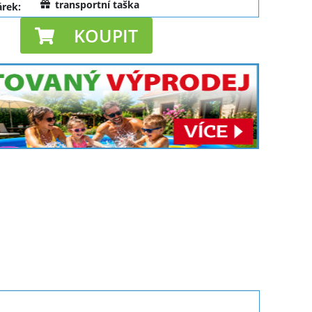
transportní taška
árek:
KOUPIT