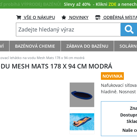
eď probíhá VÝPRODEJ BAZÉNŮ!
Slevy až 40%
- Klikni
ZDE
a nenech s
VŠE O NÁKUPU
NOVINKY
ODBĚRNÁ MÍST
VÍ
BAZÉNOVÁ CHEMIE
ZÁBAVA DO BAZÉNU
SOLÁRN
kovací lehátko na vodu Mesh Mats 178 x 94 cm modrá
ODU MESH MATS 178 X 94 CM MODRÁ
NOVINKA
Nafukovací síťova
hladině. Nosnost 
Zn
Dostupn
Skla
Naše 