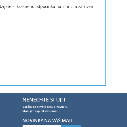
Užijete si krásného odpočinku na slunci a zároveň
NENECHTE SI UJÍT
Bazény za skvělé ceny a novinky.
Stačí jen vyplnit váš email.
NOVINKY NA VÁŠ MAIL