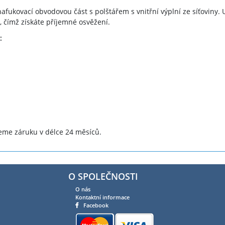
fukovací obvodovou část s polštářem s vnitřní výplní ze síťoviny. 
y, čímž získáte příjemné osvěžení.
:
eme záruku v délce 24 měsíců.
O SPOLEČNOSTI
O nás
Kontaktní informace
Facebook