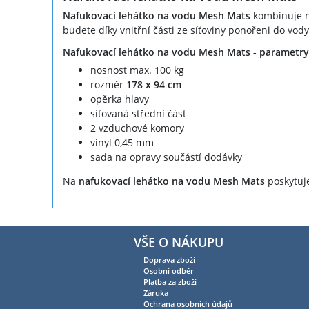
Nafukovací lehátko na vodu Mesh Mats
kombinuje na
budete díky vnitřní části ze síťoviny ponořeni do vod
Nafukovací lehátko na vodu Mesh Mats - parametry
nosnost max. 100 kg
rozměr
178 x 94 cm
opěrka hlavy
síťovaná střední část
2 vzduchové komory
vinyl 0,45 mm
sada na opravy součástí dodávky
Na
nafukovací lehátko na vodu Mesh Mats
poskytuj
VŠE O NÁKUPU
Doprava zboží
Osobní odběr
Platba za zboží
Záruka
Ochrana osobních údajů