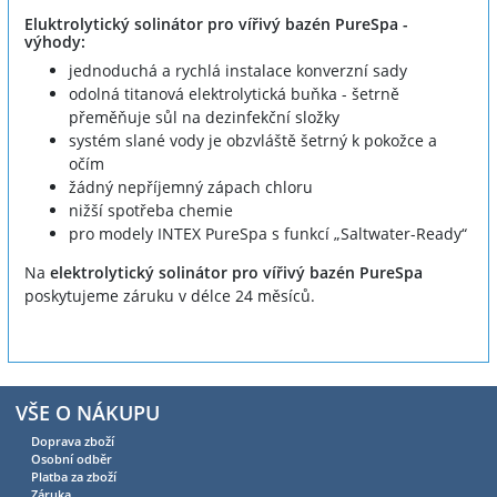
Eluktrolytický solinátor pro vířivý bazén PureSpa -
výhody:
jednoduchá a rychlá instalace konverzní sady
odolná titanová elektrolytická buňka - šetrně
přeměňuje sůl na dezinfekční složky
systém slané vody je obzvláště šetrný k pokožce a
očím
žádný nepříjemný zápach chloru
nižší spotřeba chemie
pro modely INTEX PureSpa s funkcí „Saltwater-Ready“
Na
elektrolytický solinátor pro vířivý bazén PureSpa
poskytujeme záruku v délce 24 měsíců.
VŠE O NÁKUPU
Doprava zboží
Osobní odběr
Platba za zboží
Záruka