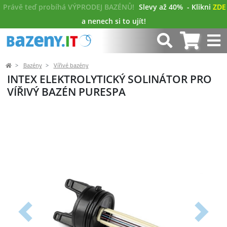
Právě teď probíhá VÝPRODEJ BAZÉNŮ!
Slevy až 40%
- Klikni
ZDE
a nenech si to ujít!
Bazény
Vířivé bazény
INTEX ELEKTROLYTICKÝ SOLINÁTOR PRO
VÍŘIVÝ BAZÉN PURESPA
Předchozí
Další