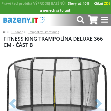
Právě teď probíhá VÝPRODEJ BAZÉNŮ!
Slevy až 40%
- Klikni
ZDE
a nenech si to ujít!
Outdoor
Trampolíny Fitness King
FITNESS KING TRAMPOLÍNA DELUXE 366
CM - ČÁST B
Předchozí
Další