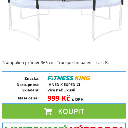
Trampolína průměr 366 cm. Transportní balení - část B.
Značka:
Dostupnost:
IHNED K EXPEDICI
Skladem:
Více než 5 kusů
999 Kč
Naše cena
:
s DPH
KOUPIT