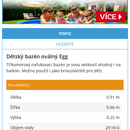
POPIS
HLEDÁTE
Dětský bazén oválný Egg
Tříkomorový nafukovací bazén je svou velikostí vhodný i na
balkón. Možno použít i jako brouzdaliště pro děti.
Parametry:
Délka
0.91 m
Šířka
0.66 m
Výška
0.25 m
Objem vody
29 litrů