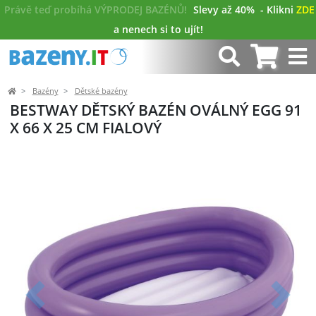
Právě teď probíhá VÝPRODEJ BAZÉNŮ!
Slevy až 40%
- Klikni
ZDE
a nenech si to ujít!
Bazény
Dětské bazény
BESTWAY DĚTSKÝ BAZÉN OVÁLNÝ EGG 91
X 66 X 25 CM FIALOVÝ
Předchozí
Další