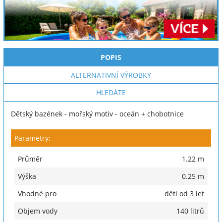
POPIS
ALTERNATIVNÍ VÝROBKY
HLEDÁTE
Dětský bazének - mořský motiv - oceán + chobotnice
Parametry:
Průměr
1.22 m
Výška
0.25 m
Vhodné pro
děti od 3 let
Objem vody
140 litrů