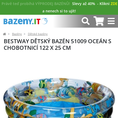
Právě teď probíhá VÝPRODEJ BAZÉNŮ!
Slevy až 40%
- Klikni
ZDE
a nenech si to ujít!
Bazény
Dětské bazény
BESTWAY DĚTSKÝ BAZÉN 51009 OCEÁN S
CHOBOTNICÍ 122 X 25 CM
Předchozí
Další