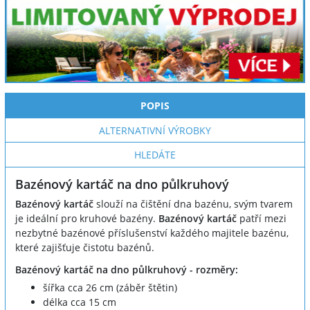
POPIS
ALTERNATIVNÍ VÝROBKY
HLEDÁTE
Bazénový kartáč na dno půlkruhový
Bazénový kartáč
slouží na čištění dna bazénu, svým tvarem
je ideální pro kruhové bazény.
Bazénový kartáč
patří mezi
nezbytné bazénové příslušenství každého majitele bazénu,
které zajišťuje čistotu bazénů.
Bazénový kartáč na dno půlkruhový - rozměry:
šířka cca 26 cm (záběr štětin)
délka cca 15 cm