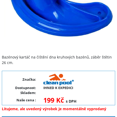
Bazénový kartáč na čištění dna kruhových bazénů, záběr štětin
26 cm.
Značka:
Dostupnost:
IHNED K EXPEDICI
Skladem:
199 Kč
Naše cena
:
s DPH
Litujeme, ale uvedený výrobek je momentálně vyprodaný