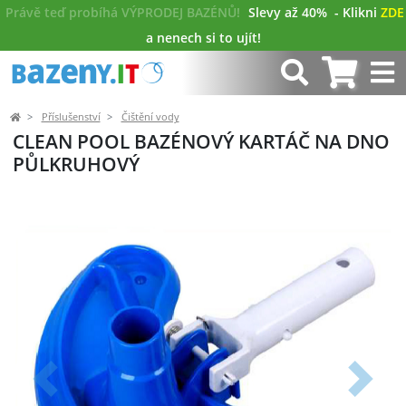
Právě teď probíhá VÝPRODEJ BAZÉNŮ!
Slevy až 40%
- Klikni
ZDE
a nenech si to ujít!
Příslušenství
Čištění vody
CLEAN POOL BAZÉNOVÝ KARTÁČ NA DNO
PŮLKRUHOVÝ
Předchozí
Další