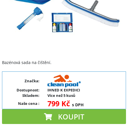
Bazénová sada na čištění.
Značka:
Dostupnost:
IHNED K EXPEDICI
Skladem:
Více než 5 kusů
799 Kč
Naše cena
:
s DPH
KOUPIT