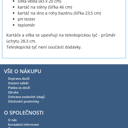
síťka velká (43 x 20 cm)
kartáč na stěny (šířka 46 cm)
kartáč na dno a rohy bazénu (šířka 23,5 cm)
pH tester
teploměr
Kartáče a síťka se upevňují na teleskopickou tyč - průměr
úchytu 28,3 cm.
Teleskopická tyč není součástí dodávky.
VŠE O NÁKUPU
Doprava zboží
Osobní odběr
Platba za zboží
Záruka
Ochrana osobních údajů
Obchodní podmínky
O SPOLEČNOSTI
O nás
Kontaktní informace