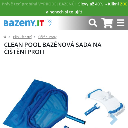
Právě teď probíhá VÝPRODEJ BAZÉNŮ!
Slevy až 40%
- Klikni
ZDE
a nenech si to ujít!
Příslušenství
Čištění vody
CLEAN POOL BAZÉNOVÁ SADA NA
ČIŠTĚNÍ PROFI
Předchozí
Další