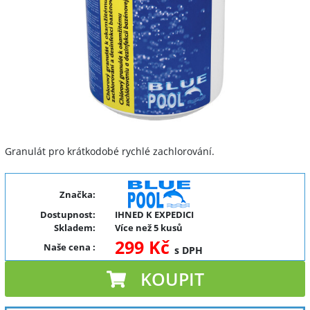
Granulát pro krátkodobé rychlé zachlorování.
Značka:
Dostupnost:
IHNED K EXPEDICI
Skladem:
Více než 5 kusů
299 Kč
Naše cena
:
s DPH
KOUPIT