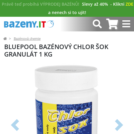
Právě teď probíhá VÝPRODEJ BAZÉNŮ!
Slevy až 40%
- Klikni
ZDE
a nenech si to ujít!
Bazénová chemie
BLUEPOOL BAZÉNOVÝ CHLOR ŠOK
GRANULÁT 1 KG
Předchozí
Další