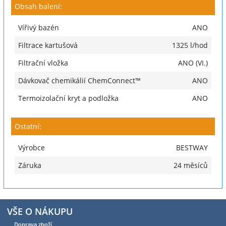
Obsah balení:
Vířivý bazén
ANO
Filtrace kartušová
1325 l/hod
Filtrační vložka
ANO (VI.)
Dávkovač chemikálií ChemConnect™
ANO
Termoizolační kryt a podložka
ANO
Ostatní:
Výrobce
BESTWAY
Záruka
24 měsíců
VŠE O NÁKUPU
Doprava zboží