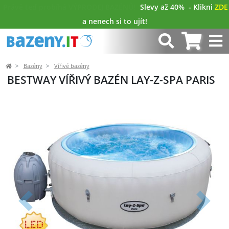
Právě teď probíhá VÝPRODEJ BAZÉNŮ!
Slevy až 40%
- Klikni
ZDE
a nenech si to ujít!
Bazény
Vířivé bazény
BESTWAY VÍŘIVÝ BAZÉN LAY-Z-SPA PARIS
Předchozí
Další