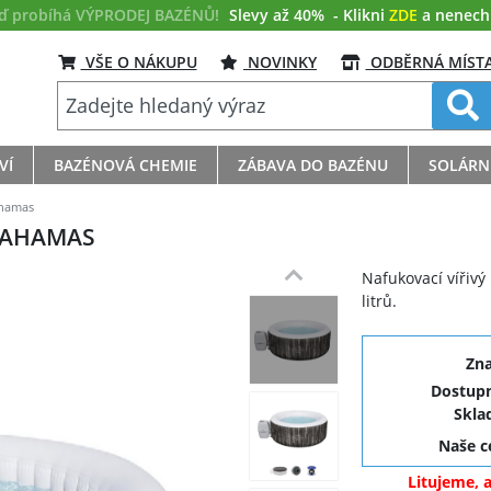
eď probíhá VÝPRODEJ BAZÉNŮ!
Slevy až 40%
- Klikni
ZDE
a nenech s
VŠE O NÁKUPU
NOVINKY
ODBĚRNÁ MÍST
VÍ
BAZÉNOVÁ CHEMIE
ZÁBAVA DO BAZÉNU
SOLÁRN
ahamas
 BAHAMAS
Nafukovací vířivý
litrů.
Zn
Dostupn
Skla
Naše 
Litujeme, 