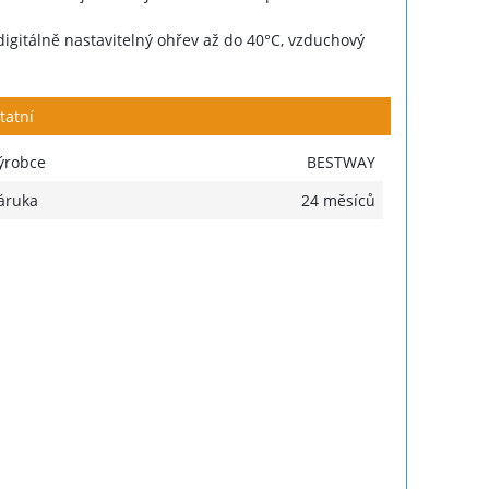
digitálně nastavitelný ohřev až do 40°C, vzduchový
tatní
ýrobce
BESTWAY
áruka
24 měsíců