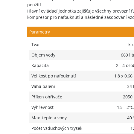
použití.
Hlavní ovládací jednotka zajišťuje všechny provozní f
kompresor pro nafouknutí a následné zásobování vzd
Parametry
Tvar
kr
Objem vody
669 lit
Kapacita
2 - 4 oso
Velikost po nafouknutí
1,8 x 0,66
Váha balení
34 
Příkon ohřívače
2050
Výhřevnost
1,5 - 2°C
Max. teplota vody
40 
Počet vzduchových trysek
1