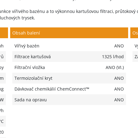
unkce vířivého bazénu a to výkonnou kartušovou filtraci, průtokový 
uchových trysek.
Obsah balení
Os
uh
Vířivý bazén
ANO
V
rů
Filtrace kartušová
1325 l/hod
Z
by
Filtrační vložka
ANO (VI.)
 m
Termoizolační kryt
ANO
kg
Dávkovač chemikálií ChemConnect™
ANO
 W
Sada na opravu
ANO
/h
°C
20