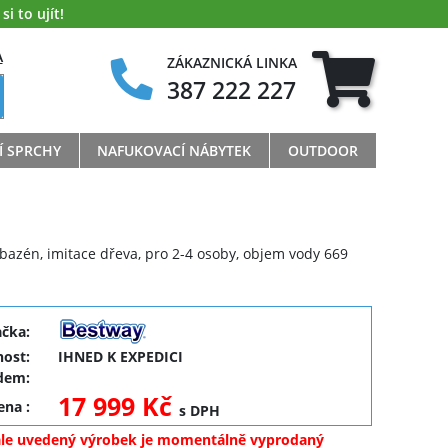
i to ujít!
A
ZÁKAZNICKÁ LINKA
387 222 227
Í SPRCHY
NAFUKOVACÍ NÁBYTEK
OUTDOOR
 bazén, imitace dřeva, pro 2-4 osoby, objem vody 669
ačka:
ost:
IHNED K EXPEDICI
dem:
17 999 Kč
cena
:
s DPH
ale uvedený výrobek je momentálně vyprodaný