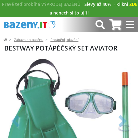
Právě teď probíhá VÝPRODEJ BAZÉNŮ!
Slevy až 40%
- Klikni
ZDE
a nenech si to ujít!
Zábava do bazénu
Potápění, plavání
BESTWAY POTÁPĚČSKÝ SET AVIATOR
Předchozí
Další