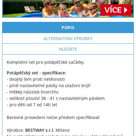
POPIS
ALTERNATIVNÍ VÝROBKY
HLEDÁTE
Kompletní set pro potápěčské začátky.
Potápěčský set - specifikace:
- dvojitý lem proti netěsnosti
- plně nastavitelné pásky na utažení brýlí
- měkký náústek šnorchlu
- velikost ploutví 38 - 41 s nastavitelným páskem
- pro děti od 7 od 14ti let
Barevné provedení nelze předem specifikovat
Výrobce:
BESTWAY s.r.l.
Milano