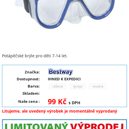
Potápěčské brýle pro děti 7-14 let.
Značka:
Dostupnost:
IHNED K EXPEDICI
Barva:
růžová
tyrkys
modrá
Skladem:
99 Kč
Naše cena
:
s DPH
Litujeme, ale uvedený výrobek je momentálně vyprodaný