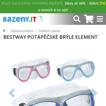
Právě teď probíhá VÝPRODEJ BAZÉNŮ!
Slevy až 40%
- Klikni
ZDE
a nenech si to ujít!
Zábava do bazénu
Potápění, plavání
BESTWAY POTÁPĚČSKÉ BRÝLE ELEMENT
Předchozí
Další