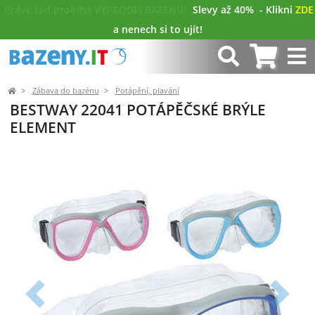
Právě teď probíhá VÝPRODEJ BAZÉNŮ!
Slevy až 40%
- Klikni
ZDE
a nenech si to ujít!
Zábava do bazénu
Potápění, plavání
BESTWAY 22041 POTÁPĚČSKÉ BRÝLE
ELEMENT
Předchozí
Další