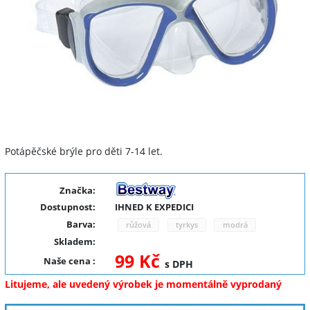
Potápěčské brýle pro děti 7-14 let.
Značka:
Dostupnost:
IHNED K EXPEDICI
Barva:
růžová
tyrkys
modrá
Skladem:
99 Kč
Naše cena
:
s DPH
Litujeme, ale uvedený výrobek je momentálně vyprodaný