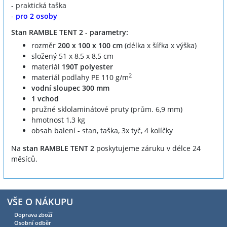
- praktická taška
-
pro 2 osoby
Stan RAMBLE TENT 2 - parametry:
rozměr
200 x 100 x 100 cm
(délka x šířka x výška)
složený 51 x 8,5 x 8,5 cm
materiál
190T polyester
2
materiál podlahy PE 110 g/m
vodní sloupec 300 mm
1 vchod
pružné sklolaminátové pruty (prům. 6,9 mm)
hmotnost 1,3 kg
obsah balení - stan, taška, 3x tyč, 4 kolíčky
Na
stan RAMBLE TENT 2
poskytujeme záruku v délce 24
měsíců.
VŠE O NÁKUPU
Doprava zboží
Osobní odběr