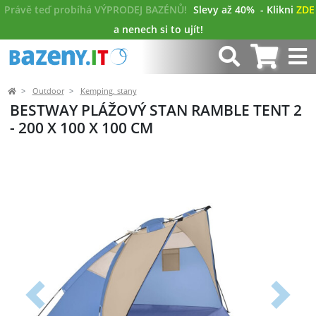
Právě teď probíhá VÝPRODEJ BAZÉNŮ!
Slevy až 40%
- Klikni
ZDE
a nenech si to ujít!
Outdoor
Kemping, stany
BESTWAY PLÁŽOVÝ STAN RAMBLE TENT 2
- 200 X 100 X 100 CM
Předchozí
Další