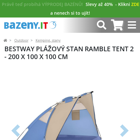
Právě teď probíhá VÝPRODEJ BAZÉNŮ!
Slevy až 40%
- Klikni
ZDE
a nenech si to ujít!
Outdoor
Kemping, stany
BESTWAY PLÁŽOVÝ STAN RAMBLE TENT 2
- 200 X 100 X 100 CM
Předchozí
Další