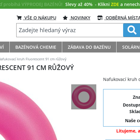
eď probíhá VÝPRODEJ BAZÉNŮ!
Slevy až 40%
- Klikni
ZDE
a nenech s
VŠE O NÁKUPU
NOVINKY
ODBĚRNÁ MÍST
VÍ
BAZÉNOVÁ CHEMIE
ZÁBAVA DO BAZÉNU
SOLÁRN
afukovací kruh Fluorescent 91 cm růžový
ESCENT 91 CM RŮŽOVÝ
Nafukovací kruh d
Zn
Dostupn
Skla
Naše 
Litujeme, 