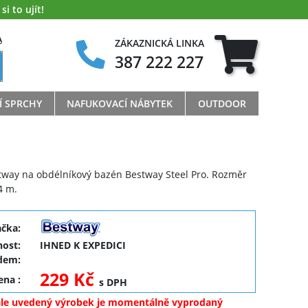
i to ujít!
A
ZÁKAZNICKÁ LINKA
387 222 227
Í SPRCHY
NAFUKOVACÍ NÁBYTEK
OUTDOOR
stway na obdélníkový bazén Bestway Steel Pro. Rozměr
4 m.
ačka:
ost:
IHNED K EXPEDICI
dem:
229 Kč
cena
:
s DPH
ale uvedený výrobek je momentálně vyprodaný