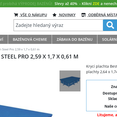
eď probíhá VÝPRODEJ BAZÉNŮ!
Slevy až 40%
- Klikni
ZDE
a nenech s
VŠE O NÁKUPU
NOVINKY
ODBĚRNÁ MÍST
VÍ
BAZÉNOVÁ CHEMIE
ZÁBAVA DO BAZÉNU
SOLÁRN
 Steel Pro 2,59 x 1,7 x 0,61 m
TEEL PRO 2,59 X 1,7 X 0,61 M
Krycí plachta Be
plachty 2,64 x 1,7
Zn
Dostupn
Skla
Naše 
Litujeme, 