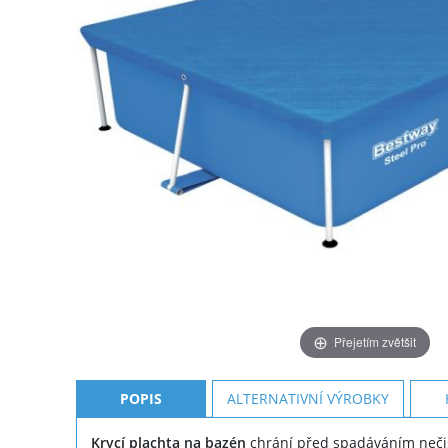
Přejetím zvětšit
POPIS
ALTERNATIVNÍ VÝROBKY
Krycí plachta na bazén
chrání před spadáváním nečis