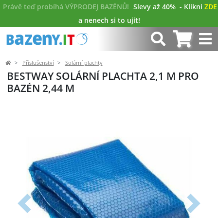
Právě teď probíhá VÝPRODEJ BAZÉNŮ!
Slevy až 40%
- Klikni
ZDE
a nenech si to ujít!
Příslušenství
Solární plachty
BESTWAY SOLÁRNÍ PLACHTA 2,1 M PRO
BAZÉN 2,44 M
Předchozí
Další