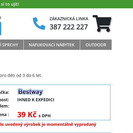
i to ujít!
A
ZÁKAZNICKÁ LINKA
387 222 227
Í SPRCHY
NAFUKOVACÍ NÁBYTEK
OUTDOOR
ro děti od 3 do 6 let.
ačka:
ost:
IHNED K EXPEDICI
dem:
39 Kč
cena
:
s DPH
ale uvedený výrobek je momentálně vyprodaný