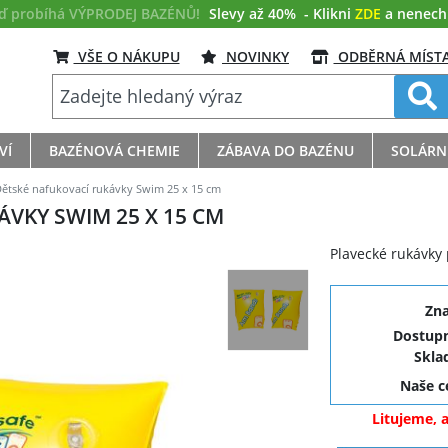
eď probíhá VÝPRODEJ BAZÉNŮ!
Slevy až 40%
- Klikni
ZDE
a nenech s
VŠE O NÁKUPU
NOVINKY
ODBĚRNÁ MÍST
VÍ
BAZÉNOVÁ CHEMIE
ZÁBAVA DO BAZÉNU
SOLÁRN
ětské nafukovací rukávky Swim 25 x 15 cm
VKY SWIM 25 X 15 CM
Plavecké rukávky p
Zn
Dostupn
Skla
Naše 
Litujeme, 