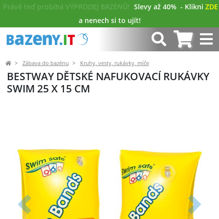
Právě teď probíhá VÝPRODEJ BAZÉNŮ!
Slevy až 40%
- Klikni
ZDE
a nenech si to ujít!
Zábava do bazénu
Kruhy, vesty, rukávky, míče
BESTWAY DĚTSKÉ NAFUKOVACÍ RUKÁVKY
SWIM 25 X 15 CM
Předchozí
Další