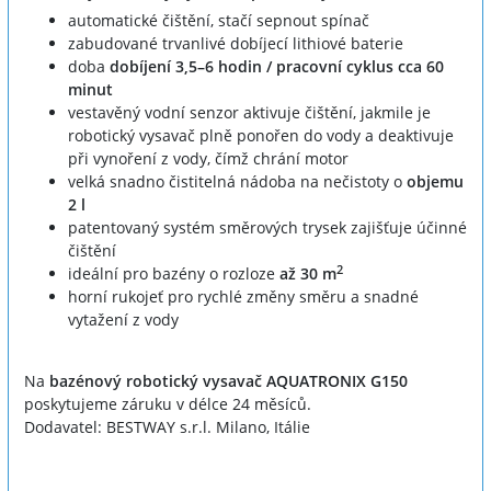
automatické čištění, stačí sepnout spínač
zabudované trvanlivé dobíjecí lithiové baterie
doba
dobíjení 3,5–6 hodin / pracovní cyklus cca 60
minut
vestavěný vodní senzor aktivuje čištění, jakmile je
robotický vysavač plně ponořen do vody a deaktivuje
při vynoření z vody, čímž chrání motor
velká snadno čistitelná nádoba na nečistoty o
objemu
2 l
patentovaný systém směrových trysek zajišťuje účinné
čištění
2
ideální pro bazény o rozloze
až 30 m
horní rukojeť pro rychlé změny směru a snadné
vytažení z vody
Na
bazénový robotický vysavač AQUATRONIX G150
poskytujeme záruku v délce 24 měsíců.
Dodavatel: BESTWAY s.r.l. Milano, Itálie