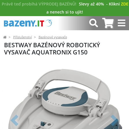
Právě teď probíhá VÝPRODEJ BAZÉNŮ!
Slevy až 40%
- Klikni
ZDE
a nenech si to ujít!
Příslušenství
Bazénové vysavače
BESTWAY BAZÉNOVÝ ROBOTICKÝ
VYSAVAČ AQUATRONIX G150
Předchozí
Další