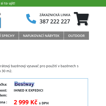
i to ujít!
A
ZÁKAZNICKÁ LINKA
387 222 227
Í SPRCHY
NAFUKOVACÍ NÁBYTEK
OUTDOOR
rátový bazénový vysavač pro použití v bazénech s
 30 m2.
ačka:
ost:
IHNED K EXPEDICI
dem:
2 999 Kč
cena
:
s DPH