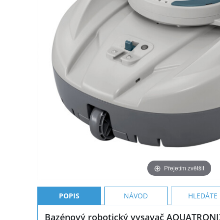
Přejetím zvětšit
POPIS
NÁVOD
HLEDÁTE
Bazénový robotický vysavač AQUATRONI