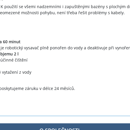
 K použití se všemi nadzemními i zapuštěnými bazény s plochým 
neomezené možnosti pohybu, není třeba řešit problémy s kabely.
ca 60 minut
e je robotický vysavač plně ponořen do vody a deaktivuje při vynoře
bjemu 2 l
účinné čištění
 vytažení z vody
oskytujeme záruku v délce 24 měsíců.