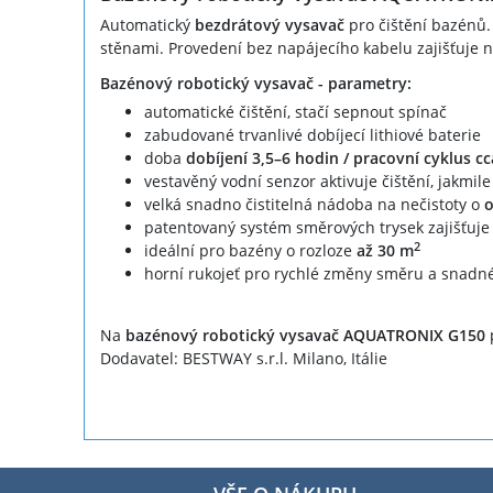
Automatický
bezdrátový vysavač
pro čištění bazénů.
stěnami. Provedení bez napájecího kabelu zajišťuje 
Bazénový robotický vysavač - parametry:
automatické čištění, stačí sepnout spínač
zabudované trvanlivé dobíjecí lithiové baterie
doba
dobíjení 3,5–6 hodin / pracovní cyklus c
vestavěný vodní senzor aktivuje čištění, jakmil
velká snadno čistitelná nádoba na nečistoty o
o
patentovaný systém směrových trysek zajišťuje 
2
ideální pro bazény o rozloze
až 30 m
horní rukojeť pro rychlé změny směru a snadné
Na
bazénový robotický vysavač AQUATRONIX G150
p
Dodavatel: BESTWAY s.r.l. Milano, Itálie