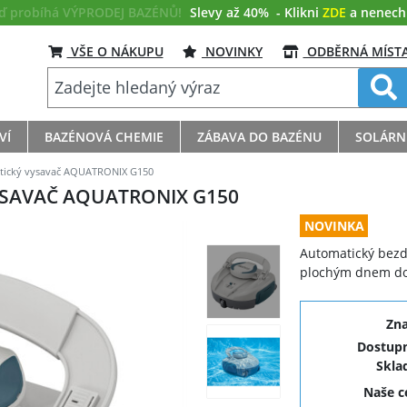
eď probíhá VÝPRODEJ BAZÉNŮ!
Slevy až 40%
- Klikni
ZDE
a nenech s
VŠE O NÁKUPU
NOVINKY
ODBĚRNÁ MÍST
VÍ
BAZÉNOVÁ CHEMIE
ZÁBAVA DO BAZÉNU
SOLÁRN
tický vysavač AQUATRONIX G150
SAVAČ AQUATRONIX G150
NOVINKA
Automatický bezd
plochým dnem do
Zn
Dostupn
Skla
Naše 