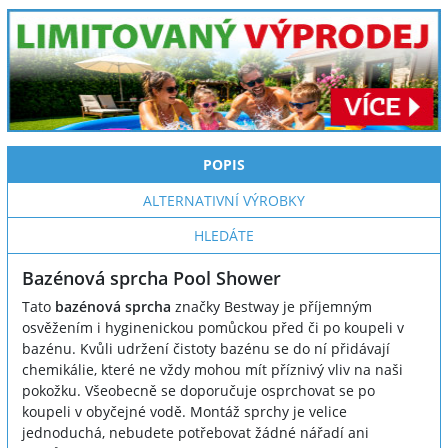
POPIS
ALTERNATIVNÍ VÝROBKY
HLEDÁTE
Bazénová sprcha Pool Shower
Tato
bazénová sprcha
značky Bestway je příjemným
osvěžením i hyginenickou pomůckou před či po koupeli v
bazénu. Kvůli udržení čistoty bazénu se do ní přidávají
chemikálie, které ne vždy mohou mít příznivý vliv na naši
pokožku. Všeobecně se doporučuje osprchovat se po
koupeli v obyčejné vodě. Montáž sprchy je velice
jednoduchá, nebudete potřebovat žádné nářadí ani