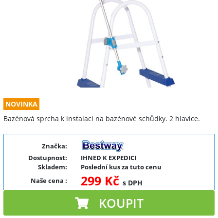
NOVINKA
Bazénová sprcha k instalaci na bazénové schůdky. 2 hlavice.
Značka:
Dostupnost:
IHNED K EXPEDICI
Skladem:
Poslední kus za tuto cenu
299 Kč
Naše cena
:
s DPH
KOUPIT