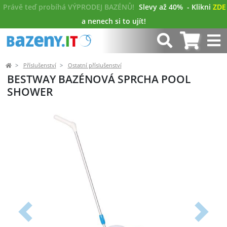
Právě teď probíhá VÝPRODEJ BAZÉNŮ!
Slevy až 40%
- Klikni
ZDE
a nenech si to ujít!
Příslušenství
Ostatní příslušenství
BESTWAY BAZÉNOVÁ SPRCHA POOL
SHOWER
Předchozí
Další