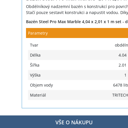
Obdélníkový nadzemní bazén s konstrukcí pro povrcho
Stačí pouze sestavit konstrukci a napustit vodou. Dí
Bazén Steel Pro Max Marble 4,04 x 2,01 x 1 m set - d
Parametry
Tvar
obdéln
Délka
4.04
Šířka
2.01
Výška
1
Objem vody
6478 lit
Materiál
TRITEC
VŠE O NÁKUPU