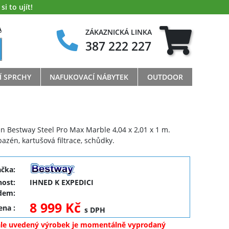
i to ujít!
A
ZÁKAZNICKÁ LINKA
387 222 227
Í SPRCHY
NAFUKOVACÍ NÁBYTEK
OUTDOOR
n Bestway Steel Pro Max Marble 4,04 x 2,01 x 1 m.
azén, kartušová filtrace, schůdky.
ačka:
ost:
IHNED K EXPEDICI
dem:
8 999 Kč
cena
:
s DPH
ale uvedený výrobek je momentálně vyprodaný