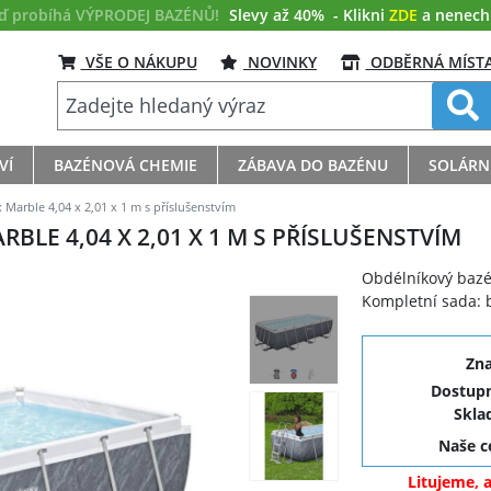
eď probíhá VÝPRODEJ BAZÉNŮ!
Slevy až 40%
- Klikni
ZDE
a nenech s
VŠE O NÁKUPU
NOVINKY
ODBĚRNÁ MÍST
VÍ
BAZÉNOVÁ CHEMIE
ZÁBAVA DO BAZÉNU
SOLÁRN
Marble 4,04 x 2,01 x 1 m s příslušenstvím
LE 4,04 X 2,01 X 1 M S PŘÍSLUŠENSTVÍM
Obdélníkový bazé
Kompletní sada: b
Zn
Dostupn
Skla
Naše 
Litujeme, 