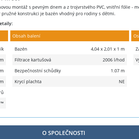
vou montáž s pevným dnem a z trojvrstvého PVC, vnitřní fólie - mo
ky pružné konstrukci je bazén vhodný pro rodiny s dětmi.
etaily:
Obsah balení
Os
ík
Bazén
4,04 x 2,01 x 1 m
Z
 m
Filtrace kartušová
2006 l/hod
V
 m
Bezpečnostní schůdky
1.07 m
 m
Krycí plachta
NE
rů
H™
O SPOLEČNOSTI