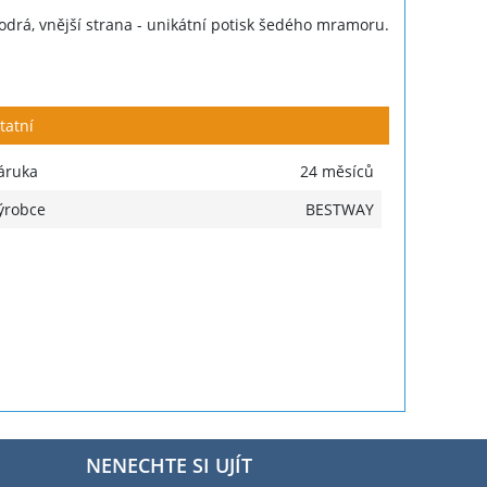
drá, vnější strana - unikátní potisk šedého mramoru.
tatní
áruka
24 měsíců
ýrobce
BESTWAY
NENECHTE SI UJÍT