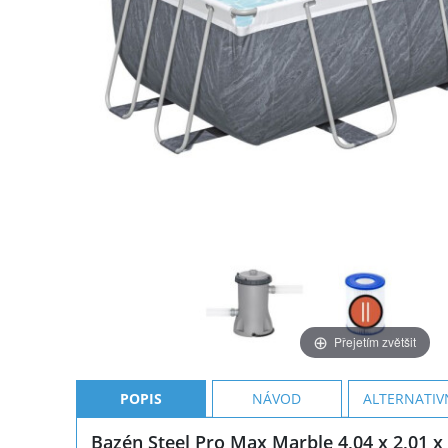
Přejetím zvětšit
POPIS
NÁVOD
ALTERNATIV
Bazén Steel Pro Max Marble 4,04 x 2,01 x