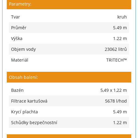
Parametry:
Tvar
kruh
Průměr
5.49 m
Výška
1.22 m
Objem vody
23062 litrů
Materiál
TRITECH™
Obsah balení:
Bazén
5,49 x 1,22 m
Filtrace kartušová
5678 l/hod
Krycí plachta
5.49 m
Schůdky bezpečnostní
1.22 m