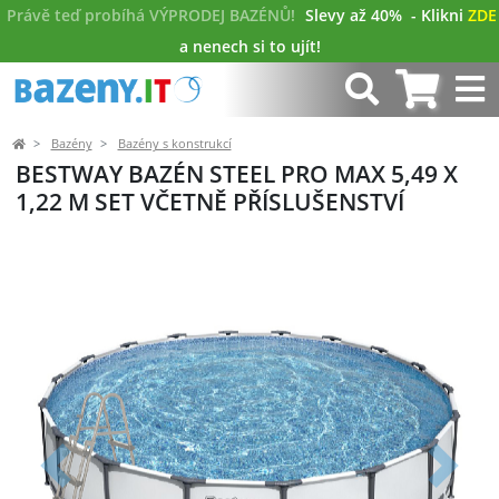
Právě teď probíhá VÝPRODEJ BAZÉNŮ!
Slevy až 40%
- Klikni
ZDE
a nenech si to ujít!
Bazény
Bazény s konstrukcí
BESTWAY BAZÉN STEEL PRO MAX 5,49 X
1,22 M SET VČETNĚ PŘÍSLUŠENSTVÍ
Předchozí
Další