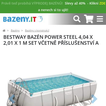
Právě teď probíhá VÝPRODEJ BAZÉNŮ!
Slevy až 40%
- Klikni
ZDE
a nenech si to ujít!
Bazény
Bazény s konstrukcí
BESTWAY BAZÉN POWER STEEL 4,04 X
2,01 X 1 M SET VČETNĚ PŘÍSLUŠENSTVÍ A
Předchozí
Další