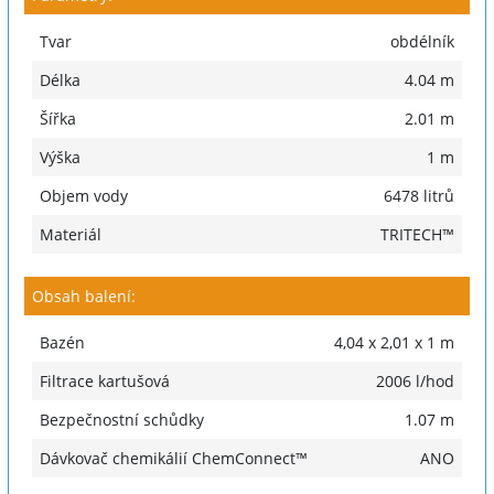
Tvar
obdélník
Délka
4.04 m
Šířka
2.01 m
Výška
1 m
Objem vody
6478 litrů
Materiál
TRITECH™
Obsah balení:
Bazén
4,04 x 2,01 x 1 m
Filtrace kartušová
2006 l/hod
Bezpečnostní schůdky
1.07 m
Dávkovač chemikálií ChemConnect™
ANO