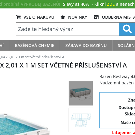
eď probíhá VÝPRODEJ BAZÉNŮ!
Slevy až 40%
- Klikni
ZDE
a nenech s
VŠE O NÁKUPU
NOVINKY
ODBĚRNÁ MÍST
VÍ
BAZÉNOVÁ CHEMIE
ZÁBAVA DO BAZÉNU
SOLÁRN
4 x 2,01 x 1 m set včetně příslušenství A
 2,01 X 1 M SET VČETNĚ PŘÍSLUŠENSTVÍ A
Bazén Bestway 4,
Nadzemní bazén s
Zn
Dostupn
Skla
Naše 
Litujeme, 