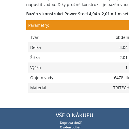
napustit vodou. Díky pružné konstrukci je bazén vhod
Bazén s konstrukcí Power Steel 4,04 x 2,01 x 1 m set 
Parametry:
Tvar
obdéln
Délka
4.04
Šířka
2.01
Výška
1
Objem vody
6478 lit
Materiál
TRITEC
VŠE O NÁKUPU
Doprava zboží
Osobní odběr