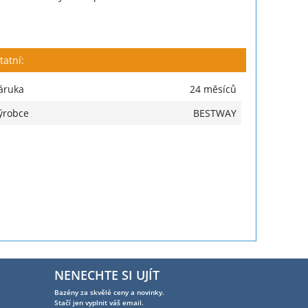
tatní:
áruka
24 měsíců
ýrobce
BESTWAY
NENECHTE SI UJÍT
Bazény za skvělé ceny a novinky.
Stačí jen vyplnit váš email.