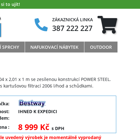
i to ujít!
A
ZÁKAZNICKÁ LINKA
387 222 227
Í SPRCHY
NAFUKOVACÍ NÁBYTEK
OUTDOOR
04 x 2,01 x 1 m se zesílenou konstrukcí POWER STEEL.
 kartušovou filtrací 2006 l/hod a schůdkami.
ačka:
ost:
IHNED K EXPEDICI
dem:
8 999 Kč
cena
:
s DPH
ale uvedený výrobek je momentálně vyprodaný