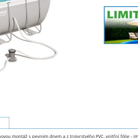
ou montáž s pevným dnem a z trojvrstvého PVC, vnitřní fólie - imi