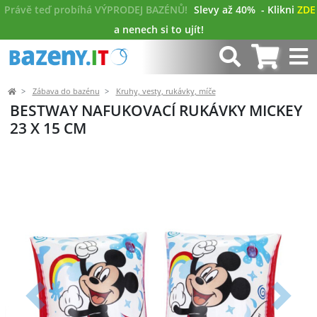
Právě teď probíhá VÝPRODEJ BAZÉNŮ!
Slevy až 40%
- Klikni
ZDE
a nenech si to ujít!
Zábava do bazénu
Kruhy, vesty, rukávky, míče
BESTWAY NAFUKOVACÍ RUKÁVKY MICKEY
23 X 15 CM
Předchozí
Další