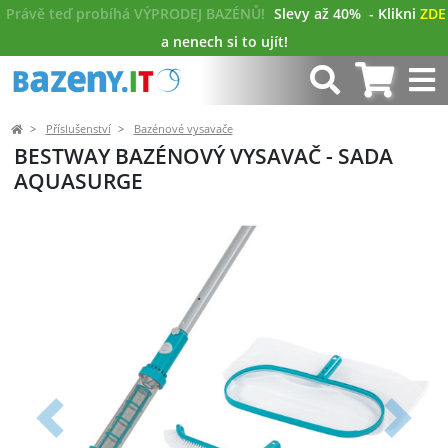
Právě teď probíhá VÝPRODEJ BAZÉNŮ!
Slevy až 40%
- Klikni
ZDE
a nenech si to ujít!
Příslušenství
Bazénové vysavače
BESTWAY BAZÉNOVÝ VYSAVAČ - SADA
AQUASURGE
Předchozí
Další