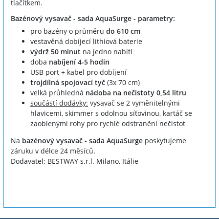
tlačítkem.
Bazénový vysavač - sada AquaSurge - parametry:
pro bazény o průměru
do 610 cm
vestavěná dobíjecí lithiová baterie
výdrž 50 minut
na jedno nabití
doba
nabíjení 4-5 hodin
USB port + kabel pro dobíjení
trojdílná spojovací tyč
(3x 70 cm)
velká průhledná
nádoba na nečistoty 0,54 litru
součástí dodávky:
vysavač se 2 vyměnitelnými
hlavicemi, skimmer s odolnou síťovinou, kartáč se
zaoblenými rohy pro rychlé odstranění nečistot
Na
bazénový vysavač - sada AquaSurge
poskytujeme
záruku v délce 24 měsíců.
Dodavatel: BESTWAY s.r.l. Milano, Itálie