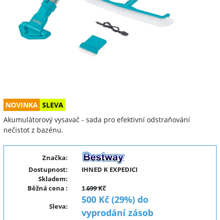
NOVINKA
SLEVA
Akumulátorový vysavač - sada pro efektivní odstraňování
nečistot z bazénu.
Značka:
Dostupnost:
IHNED K EXPEDICI
Skladem:
Běžná cena
:
1 699 Kč
500 Kč (29%) do
Sleva
:
vyprodání zásob