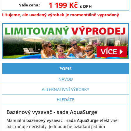
1 199 Kč
Naše cena
:
s DPH
Litujeme, ale uvedený výrobek je momentálně vyprodaný
POPIS
NÁVOD
ALTERNATIVNÍ VÝROBKY
HLEDÁTE
Bazénový vysavač - sada AquaSurge
Manuální
bazénový vysavač - sada AquaSurge
efektivně
odstraňuje nečistoty. Jednoduché ovládání jedním