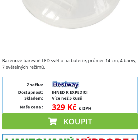
Bazénové barevné LED světlo na baterie, průměr 14 cm, 4 barvy,
7 světelných režimů.
Značka:
Dostupnost:
IHNED K EXPEDICI
Skladem:
Více než 5 kusů
329 Kč
Naše cena
:
s DPH
KOUPIT