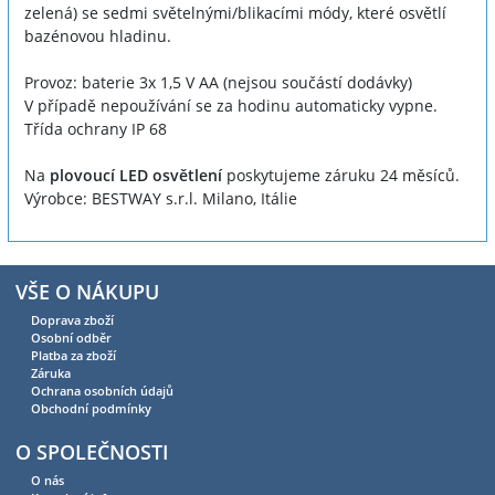
zelená) se sedmi světelnými/blikacími módy, které osvětlí
bazénovou hladinu.
Provoz: baterie 3x 1,5 V AA (nejsou součástí dodávky)
V případě nepoužívání se za hodinu automaticky vypne.
Třída ochrany IP 68
Na
plovoucí LED osvětlení
poskytujeme záruku 24 měsíců.
Výrobce: BESTWAY s.r.l. Milano, Itálie
VŠE O NÁKUPU
Doprava zboží
Osobní odběr
Platba za zboží
Záruka
Ochrana osobních údajů
Obchodní podmínky
O SPOLEČNOSTI
O nás