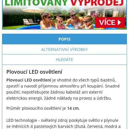
POPIS
ALTERNATIVNÍ VÝROBKY
HLEDÁTE
Plovoucí LED osvětlení
Plovoucí LED osvětlení
je vhodné do všech typů bazénů,
zpestří a navodí příjemnou atmosféru při koupání. Snadné
použití, nepotřebujete žádnou kabeláž ani externí
elektrickou energii, žádné náklady na provoz a údržbu.
Průměr plovoucího osvětlení je
14 cm
.
LED technologie - světelný zdroj poskytuje světlo v plynule
se měnících 4 pastelových barvách (žlutá, červená, modrá a