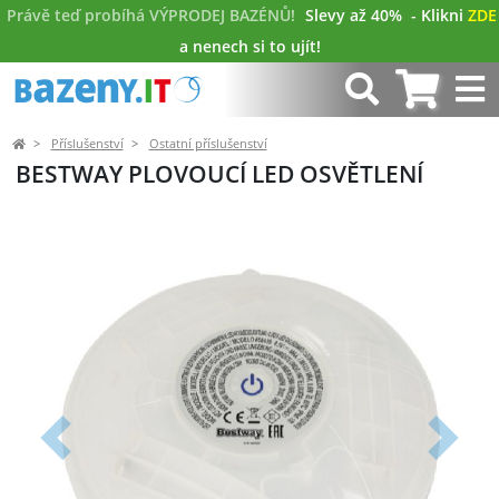
Právě teď probíhá VÝPRODEJ BAZÉNŮ!
Slevy až 40%
- Klikni
ZDE
a nenech si to ujít!
Příslušenství
Ostatní příslušenství
BESTWAY PLOVOUCÍ LED OSVĚTLENÍ
Předchozí
Další