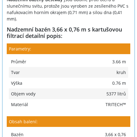
slunečnímu svitu, protože jsou vyroben ze zesíleného PVC s
nafukovacím horním okrajem (0,71 mm) a silou dna (0,41
mm).
Nadzemní bazén 3,66 x 0,76 m s kartušovou
filtrací detailní popis:
Parametry:
Průměr
3.66 m
Tvar
kruh
Výška
0.76 m
Objem vody
5377 litrů
Materiál
TRITECH™
Obsah balení:
Bazén
3,66 x 0,76