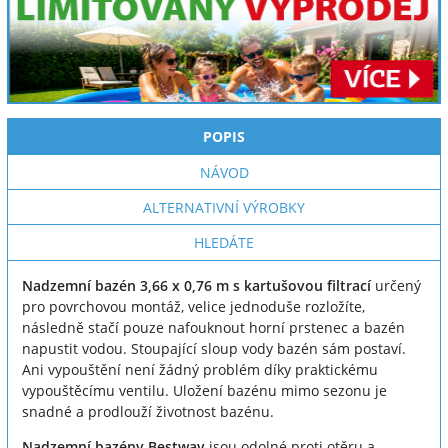
POPIS
NÁVOD
ALTERNATIVNÍ VÝROBKY
HLEDÁTE
Nadzemní bazén 3,66 x 0,76 m s kartušovou filtrací
určený
pro povrchovou montáž, velice jednoduše rozložíte,
následně stačí pouze nafouknout horní prstenec a bazén
napustit vodou. Stoupající sloup vody bazén sám postaví.
Ani vypouštění není žádný problém díky praktickému
vypouštěcímu ventilu. Uložení bazénu mimo sezonu je
snadné a prodlouží životnost bazénu.
Nadzemní bazény Bestway
jsou odolné proti otěru a