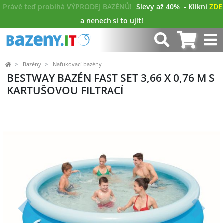
Právě teď probíhá VÝPRODEJ BAZÉNŮ!
Slevy až 40%
- Klikni
ZDE
a nenech si to ujít!
Bazény
Nafukovací bazény
BESTWAY BAZÉN FAST SET 3,66 X 0,76 M S
KARTUŠOVOU FILTRACÍ
Předchozí
Další