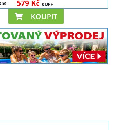
579 Kč
cena
:
s DPH
KOUPIT