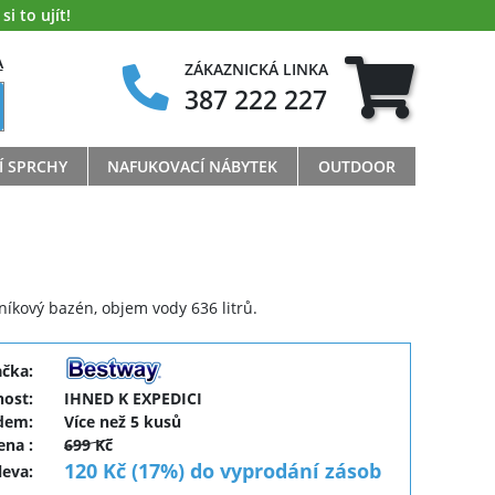
i to ujít!
A
ZÁKAZNICKÁ LINKA
387 222 227
Í SPRCHY
NAFUKOVACÍ NÁBYTEK
OUTDOOR
íkový bazén, objem vody 636 litrů.
ačka:
ost:
IHNED K EXPEDICI
dem:
Více než 5 kusů
cena
:
699 Kč
120 Kč (17%) do vyprodání zásob
leva
: