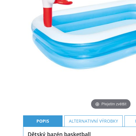
Přejetím zvětšit
POPIS
ALTERNATIVNÍ VÝROBKY
Dětský bazén basketball