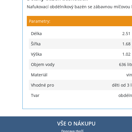
Nafukovací obdélníkový bazén se zábavnou míčovou 
Parametry:
Délka
2.51
Šířka
1.68
Výška
1.02
Objem vody
636 lit
Materiál
vin
Vhodné pro
děti od 3 l
Tvar
obdéln
VŠE O NÁKUPU
Doprava zboží