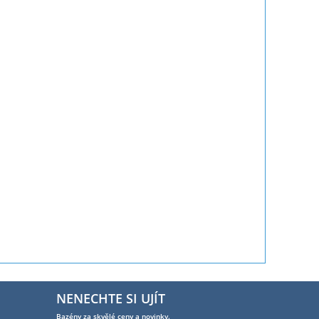
NENECHTE SI UJÍT
Bazény za skvělé ceny a novinky.