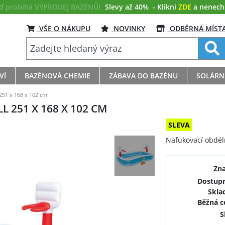
eď probíhá VÝPRODEJ BAZÉNŮ!
Slevy až 40%
- Klikni
ZDE
a nenech s
VŠE O NÁKUPU
NOVINKY
ODBĚRNÁ MÍST
VÍ
BAZÉNOVÁ CHEMIE
ZÁBAVA DO BAZÉNU
SOLÁRN
251 x 168 x 102 cm
 251 X 168 X 102 CM
SLEVA
Nafukovací obdéln
Zn
Dostupn
Skla
Běžná 
S