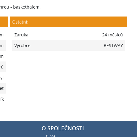
hrou - basketbalem.
Ostatní:
 m
Záruka
24 měsíců
 m
Výrobce
BESTWAY
 m
rů
yl
et
ík
O SPOLEČNOSTI
O nás