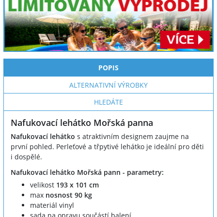
POPIS
ALTERNATIVNÍ VÝROBKY
HLEDÁTE
Nafukovací lehátko Mořská panna
Nafukovací lehátko
s atraktivním designem zaujme na
první pohled. Perleťové a třpytivé lehátko je ideální pro děti
i dospělé.
Nafukovací lehátko Mořská pann - parametry:
velikost
193 x 101 cm
max
nosnost 90 kg
materiál vinyl
sada na opravu součástí balení