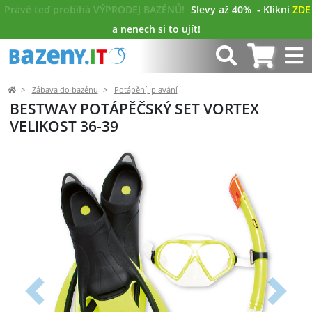
Právě teď probíhá VÝPRODEJ BAZÉNŮ!
Slevy až 40%
- Klikni
ZDE
a nenech si to ujít!
Zábava do bazénu
Potápění, plavání
BESTWAY POTÁPĚČSKÝ SET VORTEX
VELIKOST 36-39
Předchozí
Další