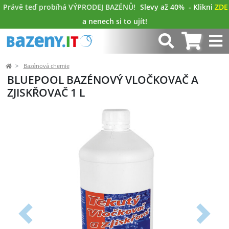
Právě teď probíhá VÝPRODEJ BAZÉNŮ!
Slevy až 40%
- Klikni
ZDE
a nenech si to ujít!
Bazénová chemie
BLUEPOOL BAZÉNOVÝ VLOČKOVAČ A
ZJISKŘOVAČ 1 L
Předchozí
Další