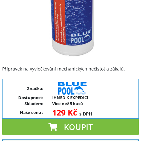
Přípravek na vyvločkování mechanických nečistot a zákalů.
Značka:
Dostupnost:
IHNED K EXPEDICI
Skladem:
Více než 5 kusů
129 Kč
Naše cena
:
s DPH
KOUPIT