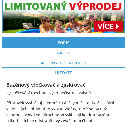
POPIS
NÁVOD
ALTERNATIVNÍ VÝROBKY
HLEDÁTE
Bazénový vločkovač a zjiskřovač
Vyvločkování mechanických nečistot a zákalů.
Přípravek vyvločkuje jemné částečky nečistot tvořící zákal
vody. Jejich shluknutím vytváří vločky, které se pak už
snadno zachytí ve filtraci nebo vyklesají ke dnu bazénu,
odkud je lehce odstraníte vysavačem nečistot.