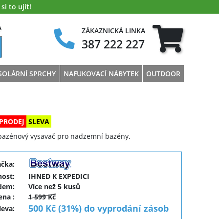
i to ujít!
A
ZÁKAZNICKÁ LINKA
387 222 227
SOLÁRNÍ SPRCHY
NAFUKOVACÍ NÁBYTEK
OUTDOOR
PRODEJ
SLEVA
bazénový vysavač pro nadzemní bazény.
ačka:
ost:
IHNED K EXPEDICI
dem:
Více než 5 kusů
cena
:
1 599 Kč
500 Kč (31%) do vyprodání zásob
leva
: