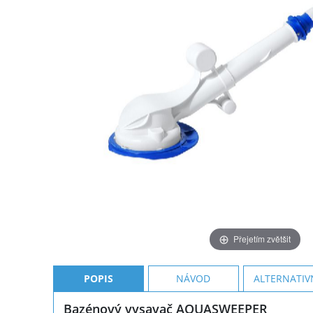
Přejetím zvětšit
POPIS
NÁVOD
ALTERNATIV
Bazénový vysavač AQUASWEEPER