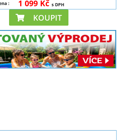
1 099 Kč
cena
:
s DPH
KOUPIT