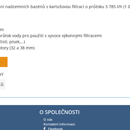
ění nadzemních bazénů s kartušovou filtrací o průtoku 3 785 l/h (1 0
cm
růtok vody pro použití s vysoce výkonnými filtracemi
tí, písek,...)
ktory (32 a 38 mm)
AY
ců
O SPOLEČNOSTI
O nás
Kontaktní informace
Facebook