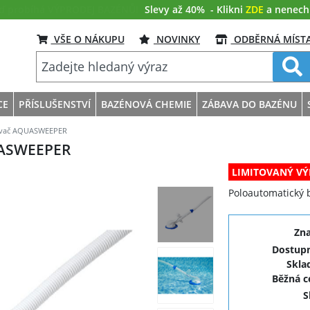
eď probíhá VÝPRODEJ BAZÉNŮ!
Slevy až 40%
- Klikni
ZDE
a nenech s
VŠE O NÁKUPU
NOVINKY
ODBĚRNÁ MÍST
CE
PŘÍSLUŠENSTVÍ
BAZÉNOVÁ CHEMIE
ZÁBAVA DO BAZÉNU
avač AQUASWEEPER
ASWEEPER
LIMITOVANÝ VÝ
Poloautomatický 
Zn
Dostupn
Skla
Běžná 
S