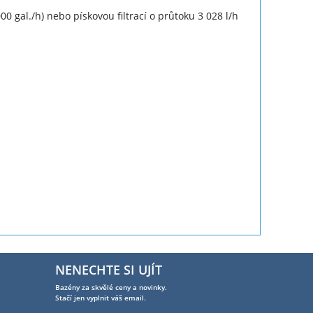
00 gal./h) nebo pískovou filtrací o průtoku 3 028 l/h
NENECHTE SI UJÍT
Bazény za skvělé ceny a novinky.
Stačí jen vyplnit váš email.