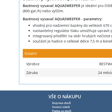
Bazénový vysavač AQUASWEEPER
je ideální pro čišt
(800 gal./h) nebo vyšším.
Bazénový vysavač AQUASWEEPER - parametry:
vhodný pro nadzemní bazény do velikosti 670 
nastavitelný regulátor tlaku umožňuje upravit p
integrovaný předfiltr na sběr hrubých nečistot (lis
součástí je hadice o celkové délce 7,5 m a kone
Ostatní
Výrobce
BESTW
Záruka
24 měsí
VŠE O NÁKUPU
Doprava zboží
Osobní odběr
Platba za zboží