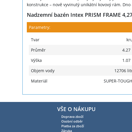
konstrukce – nově vyvinutý unikátní kovový rám. Dno
Nadzemní bazén Intex PRISM FRAME 4,27 x
Parametry:
Tvar
kr
Průměr
4.27
Výška
1.07
Objem vody
12706 lit
Materiál
SUPER-TOUG
VŠE O NÁKUPU
Doprava zboží
Osobní odběr
Platba za zboží
Záruka