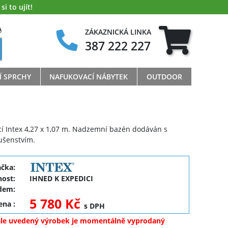
i to ujít!
A
ZÁKAZNICKÁ LINKA
387 222 227
Í SPRCHY
NAFUKOVACÍ NÁBYTEK
OUTDOOR
cí Intex 4,27 x 1,07 m. Nadzemní bazén dodáván s
ušenstvím.
ačka:
ost:
IHNED K EXPEDICI
dem:
5 780 Kč
cena
:
s DPH
ale uvedený výrobek je momentálně vyprodaný