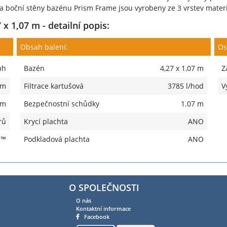
 a boční stěny bazénu Prism Frame jsou vyrobeny ze 3 vrstev materi
 1,07 m - detailní popis:
Obsah balení:
Os
uh
Bazén
4,27 x 1,07 m
Z
 m
Filtrace kartušová
3785 l/hod
V
 m
Bezpečnostní schůdky
1.07 m
rů
Krycí plachta
ANO
H™
Podkladová plachta
ANO
O SPOLEČNOSTI
O nás
Kontaktní informace
Facebook