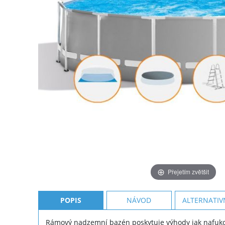
Přejetím zvětšit
POPIS
NÁVOD
ALTERNATIV
Rámový nadzemní bazén poskytuje výhody jak nafukov