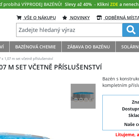
eď probíhá VÝPRODEJ BAZÉNŮ!
Slevy až 40%
- Klikni
ZDE
a nenech s
VŠE O NÁKUPU
NOVINKY
ODBĚRNÁ MÍST
VÍ
BAZÉNOVÁ CHEMIE
ZÁBAVA DO BAZÉNU
SOLÁRN
x 1,07 m set včetně příslušenství
,07 M SET VČETNĚ PŘÍSLUŠENSTVÍ
Bazén s konstruk
kompletním přísl
Zn
Dostupn
Skla
Naše 
Litujeme, 