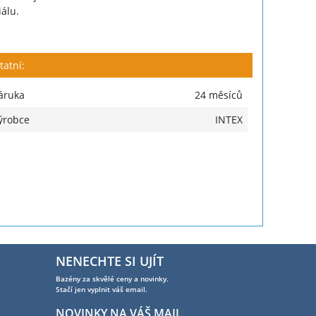
álu.
tatní:
áruka
24 měsíců
ýrobce
INTEX
NENECHTE SI UJÍT
Bazény za skvělé ceny a novinky.
Stačí jen vyplnit váš email.
NOVINKY NA VÁŠ MAIL