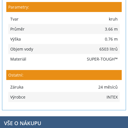
Parametry:
Tvar
kruh
Průměr
3.66 m
Výška
0.76 m
Objem vody
6503 litrů
Materiál
SUPER-TOUGH™
Ostatní:
Záruka
24 měsíců
Výrobce
INTEX
VŠE O NÁKUPU