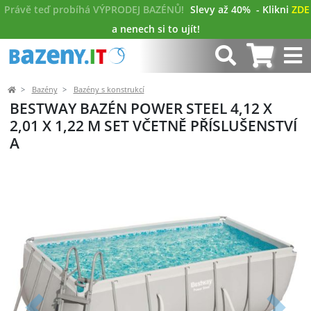
Právě teď probíhá VÝPRODEJ BAZÉNŮ!
Slevy až 40%
- Klikni
ZDE
a nenech si to ujít!
Bazény
Bazény s konstrukcí
BESTWAY BAZÉN POWER STEEL 4,12 X
2,01 X 1,22 M SET VČETNĚ PŘÍSLUŠENSTVÍ
A