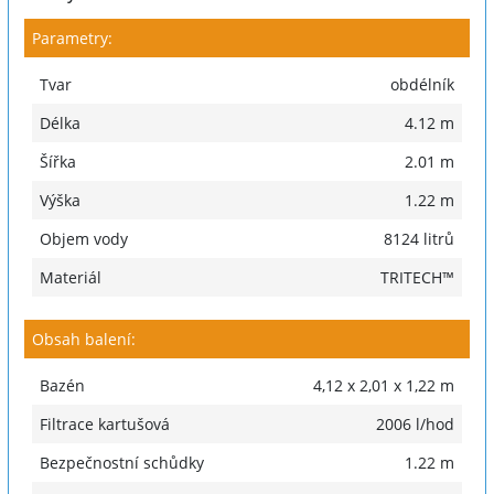
Parametry:
Tvar
obdélník
Délka
4.12 m
Šířka
2.01 m
Výška
1.22 m
Objem vody
8124 litrů
Materiál
TRITECH™
Obsah balení:
Bazén
4,12 x 2,01 x 1,22 m
Filtrace kartušová
2006 l/hod
Bezpečnostní schůdky
1.22 m