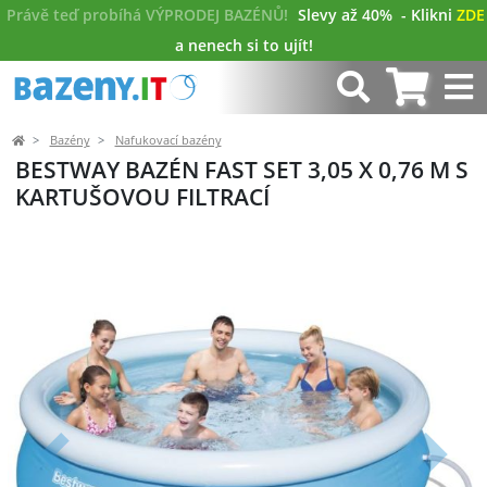
Právě teď probíhá VÝPRODEJ BAZÉNŮ!
Slevy až 40%
- Klikni
ZDE
a nenech si to ujít!
Bazény
Nafukovací bazény
BESTWAY BAZÉN FAST SET 3,05 X 0,76 M S
KARTUŠOVOU FILTRACÍ
Předchozí
Další