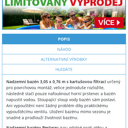
POPIS
NÁVOD
ALTERNATIVNÍ VÝROBKY
HLEDÁTE
Nadzemní bazén 3,05 x 0,76 m s kartušovou filtrací
určený
pro povrchovou montáž, velice jednoduše rozložíte,
následně stačí pouze nafouknout horní prstenec a bazén
napustit vodou. Stoupající sloup vody bazén sám postaví.
Ani vypouštění není žádný problém díky praktickému
vypouštěcímu ventilu. Uložení bazénu mimo sezonu je
snadné a prodlouží životnost bazénu.
Nadzemní bazény Bestway
jsou odolné proti otěru a