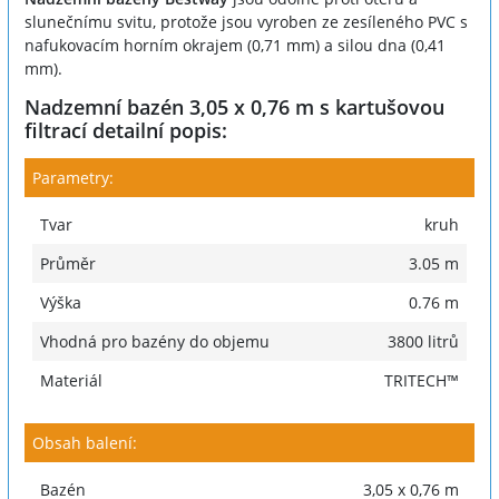
slunečnímu svitu, protože jsou vyroben ze zesíleného PVC s
nafukovacím horním okrajem (0,71 mm) a silou dna (0,41
mm).
Nadzemní bazén 3,05 x 0,76 m s kartušovou
filtrací detailní popis:
Parametry:
Tvar
kruh
Průměr
3.05 m
Výška
0.76 m
Vhodná pro bazény do objemu
3800 litrů
Materiál
TRITECH™
Obsah balení:
Bazén
3,05 x 0,76 m