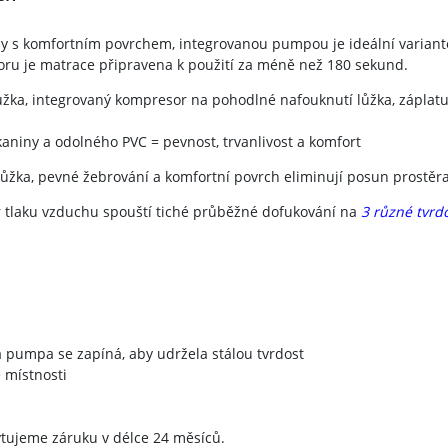
 s komfortním povrchem, integrovanou pumpou je ideální variantou
u je matrace připravena k použití za méně než 180 sekund.
 lůžka, integrovaný kompresor na pohodlné nafouknutí lůžka, záplat
kaniny a odolného PVC = pevnost, trvanlivost a komfort
 lůžka, pevné žebrování a komfortní povrch eliminují posun prostěra
or tlaku vzduchu spouští tiché průběžné dofukování na
3 různé tvrd
há pumpa se zapíná, aby udržela stálou tvrdost
é místnosti
tujeme záruku v délce 24 měsíců.