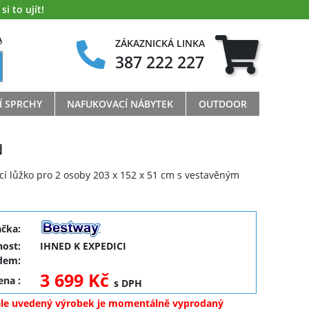
i to ujít!
A
ZÁKAZNICKÁ LINKA
387 222 227
Í SPRCHY
NAFUKOVACÍ NÁBYTEK
OUTDOOR
N
cí lůžko pro 2 osoby 203 x 152 x 51 cm s vestavěným
ačka:
ost:
IHNED K EXPEDICI
dem:
3 699 Kč
cena
:
s DPH
ale uvedený výrobek je momentálně vyprodaný