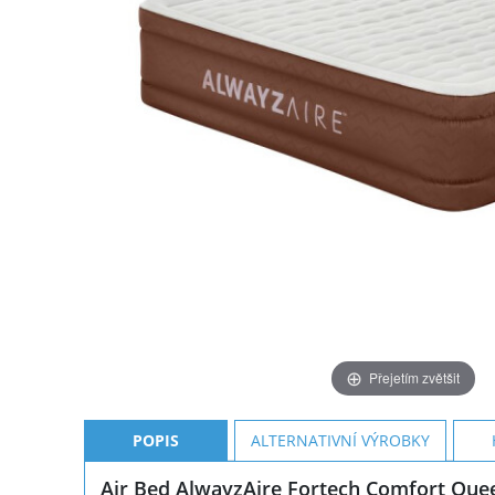
Přejetím zvětšit
POPIS
ALTERNATIVNÍ VÝROBKY
Air Bed AlwayzAire Fortech Comfort Que