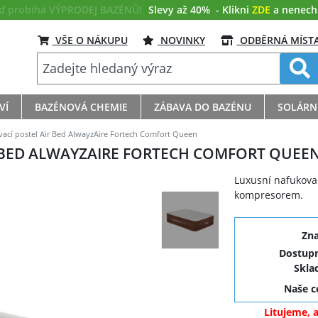
eď probíhá VÝPRODEJ BAZÉNŮ!
Slevy až 40%
- Klikni
ZDE
a nenech s
VŠE O NÁKUPU
NOVINKY
ODBĚRNÁ MÍST
VÍ
BAZÉNOVÁ CHEMIE
ZÁBAVA DO BAZÉNU
SOLÁRN
cí postel Air Bed AlwayzAire Fortech Comfort Queen
 BED ALWAYZAIRE FORTECH COMFORT QUEE
Luxusní nafukova
kompresorem.
Zn
Dostupn
Skla
Naše 
Litujeme, 