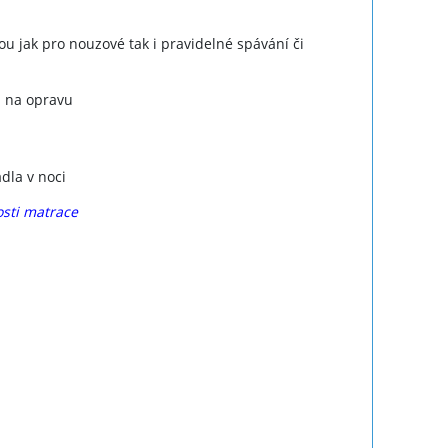
 jak pro nouzové tak i pravidelné spávání či
u na opravu
dla v noci
osti matrace