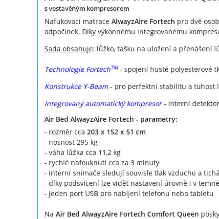
s vestavěným kompresorem
Nafukovací matrace
AlwayzAire Fortech
pro dvě osoby
odpočinek. Díky výkonnému integrovanému kompresor
Sada obsahuje
: lůžko, tašku na uložení a přenášení
TM
Technologie Fortech
- spojení husté polyesterové t
Konstrukce Y-Beam
- pro perfektní stabilitu a tuhost
Integrovaný automatický kompresor
- interní detekt
Air Bed AlwayzAire Fortech - parametry:
- rozměr cca
203 x 152 x 51 cm
- nosnost 295 kg
- váha lůžka cca 11,2 kg
- rychlé nafouknutí cca za 3 minuty
- interní snímače sledují souvisle tlak vzduchu a tic
- díky podsvícení lze vidět nastavení úrovně i v temn
- jeden port USB pro nabíjení telefonu nebo tabletu
Na
Air Bed AlwayzAire Fortech Comfort Queen
posky