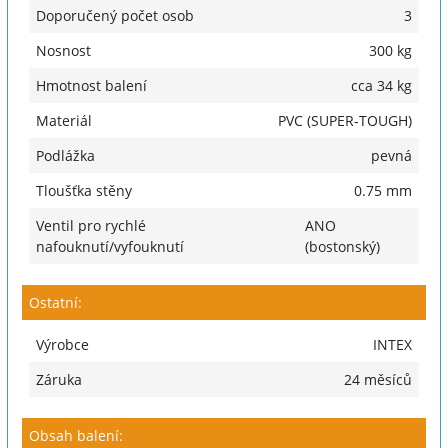
Doporučený počet osob
3
Nosnost
300 kg
Hmotnost balení
cca 34 kg
Materiál
PVC (SUPER-TOUGH)
Podlážka
pevná
Tloušťka stěny
0.75 mm
Ventil pro rychlé
ANO
nafouknutí/vyfouknutí
(bostonský)
Ostatní:
Výrobce
INTEX
Záruka
24 měsíců
Obsah balení: