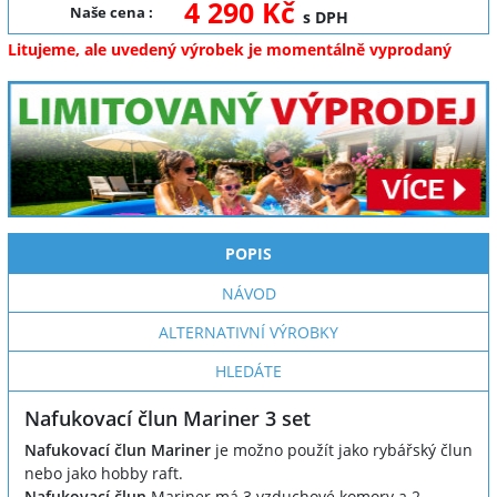
4 290 Kč
Naše cena
:
s DPH
Litujeme, ale uvedený výrobek je momentálně vyprodaný
POPIS
NÁVOD
ALTERNATIVNÍ VÝROBKY
HLEDÁTE
Nafukovací člun Mariner 3 set
Nafukovací člun Mariner
je možno použít jako rybářský člun
nebo jako hobby raft.
Nafukovací člun
Mariner
má 3 vzduchové komory a 2