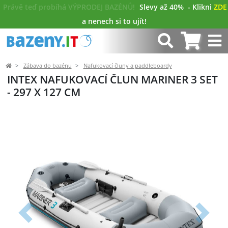
Právě teď probíhá VÝPRODEJ BAZÉNŮ!
Slevy až 40%
- Klikni
ZDE
a nenech si to ujít!
Zábava do bazénu
Nafukovací čluny a paddleboardy
INTEX NAFUKOVACÍ ČLUN MARINER 3 SET
- 297 X 127 CM
Předchozí
Další