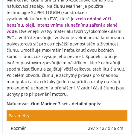
nafukovací sedáky. Na
člunu Mariner
je použita
technologie SUPER-TOUGH (konstrukce z
vysokomolekulárního PVC, které je
zcela odolné vůči
benzínu, oleji, intenzivnímu slunečnímu záření a slané
vodě
. Dvě vnější vrstvy materiálu tvoří vysokomolekulární
PVC a vnitřní zpevňující vrstvou je velmi pevná laminovaná
polyesterová síť pro co největší pevnost stěn a životnost
člunu. Umožňuje maximální nafouknutí dvou bočních
komor člunu, což zvyšuje jeho pevnost. Spodek člunu je
tvořen plastovým zpevňujícím nástřikem, které ochraňují
spodní část člunu a zajišťují větší celkovou stabilitu člunu.).
Po celém obvodu člunu je záchytný provaz pro snadnou
manipulaci a dva držáky (jeden na přídi a druhý na zádi)
pro snadné uchopení a přenášení. V zadní části člunu jsou
úchyty pro připevnění motoru.
Nafukovací člun Mariner 3 set - detailní popis:
Parametry:
Rozměr
297 x 127 x 46 cm