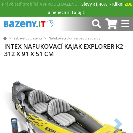
Právě teď probíhá VÝPRODEJ BAZÉNŮ!
Slevy až 40%
- Klikni
ZDE
a nenech si to ujít!
Zábava do bazénu
Nafukovací čluny a paddleboardy
INTEX NAFUKOVACÍ KAJAK EXPLORER K2 -
312 X 91 X 51 CM
Předchozí
Další