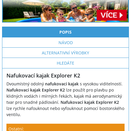
POPIS
NÁVOD
ALTERNATIVNÍ VÝROBKY
HLEDÁTE
Nafukovací kajak Explorer K2
Dvoumístný odolný
nafukovací kajak
s vysokou viditelností.
Nafukovací kajak Explorer K2
lze použít pro plavbu po
klidných vodách i mírných řekách, kajak má aerodynamický
tvar pro snadné pádlování.
Nafukovací kajak Explorer K2
lze rychle nafouknout nebo vyfouknout pomocí bostonského
ventilu.
Ostatní: