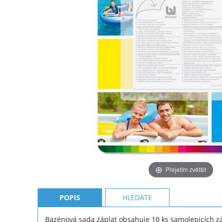
Přejetím zvětšit
POPIS
HLEDÁTE
Bazénová sada záplat obsahuje 10 ks samolepicích záp