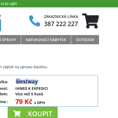
i to ujít!
A
ZÁKAZNICKÁ LINKA
387 222 227
Í SPRCHY
NAFUKOVACÍ NÁBYTEK
OUTDOOR
h záplat na opravu bazénu.
ačka:
ost:
IHNED K EXPEDICI
dem:
Více než 5 kusů
79 Kč
cena
:
s DPH
KOUPIT