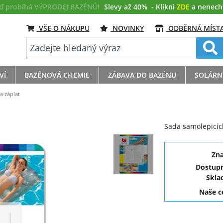
eď probíhá VÝPRODEJ BAZÉNŮ!
Slevy až 40%
- Klikni
ZDE
a nenech s
VŠE O NÁKUPU
NOVINKY
ODBĚRNÁ MÍST
VÍ
BAZÉNOVÁ CHEMIE
ZÁBAVA DO BAZÉNU
SOLÁRN
 záplat
Sada samolepicíc
Zn
Dostupn
Skla
Naše 