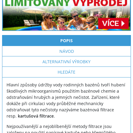
POPIS
NÁVOD
ALTERNATIVNÍ VÝROBKY
HLEDÁTE
Hlavní způsoby údržby vody rodinných bazénů tvoří hubení
škodlivých mikroorganismů použitím bazénové chemie a
odstraňování hrubých a jemných nečistot. Zařízení, které
dokáže při cirkulaci vody průběžné mechnanicky
odstraňovat tyto nečistoty nazýváme bazénová filtrace
resp.
kartušová filtrace
.
Nejpoužívanější a nejoblíbenější metody filtrace jsou
založeny na použití papírové kartuše nebo křemičitého