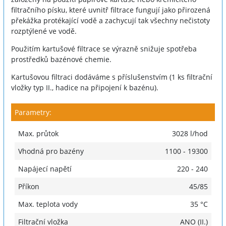
filtračního písku, které uvnitř filtrace fungují jako přirozená
překážka protékající vodě a zachycují tak všechny nečistoty
rozptýlené ve vodě.
Použitím kartušové filtrace se výrazně snižuje spotřeba
prostředků bazénové chemie.
Kartušovou filtraci dodáváme s příslušenstvím (1 ks filtrační
vložky typ II., hadice na připojení k bazénu).
Parametry:
Max. průtok
3028 l/hod
Vhodná pro bazény
1100 - 19300
Napájecí napětí
220 - 240
Příkon
45/85
Max. teplota vody
35 °C
Filtrační vložka
ANO (II.)