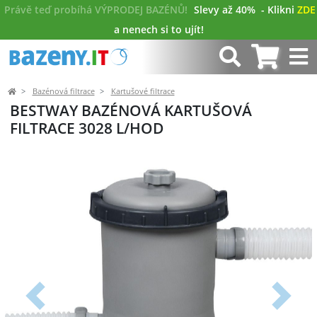
Právě teď probíhá VÝPRODEJ BAZÉNŮ!
Slevy až 40%
- Klikni
ZDE
a nenech si to ujít!
Bazénová filtrace
Kartušové filtrace
BESTWAY BAZÉNOVÁ KARTUŠOVÁ
FILTRACE 3028 L/HOD
Předchozí
Další